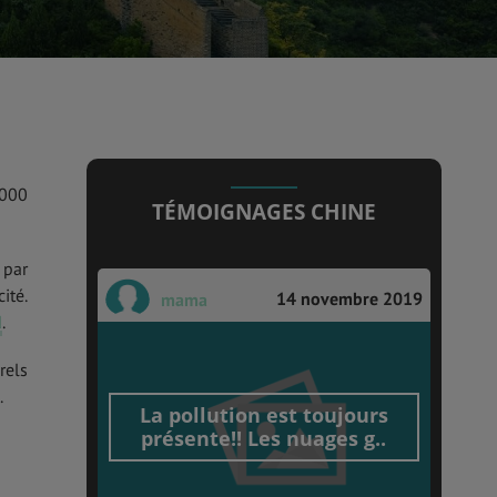
.000
TÉMOIGNAGES CHINE
 par
ité.
14 novembre 2019
mama
d
.
rels
.
La pollution est toujours
présente!! Les nuages g..