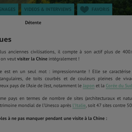
GNAGES
VIDEOS & INTERVIEWS
FAVORIS
Détente
ues
lus anciennes civilisations, il compte à son actif plus de 400
 on veut
visiter la Chine
intégralement !
lle est en un seul mot : impressionnante ! Elle se caractérise
ectangulaires, de toits courbés et de couleurs pleines de vivac
reux pays de l’Asie de l’est, notamment le
Japon
et la
Corée du Su
ième pays en termes de nombre de sites (architecturaux et natu
patrimoine mondial de l’Unesco après
l’Italie
, soit 47 sites contre 50
s à ne pas manquer pendant une visite à la Chine :