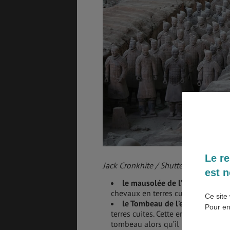
SANTÉ &
ÉTUDES
SÉCURITÉ
EMPLOIS &
BONS PLANS
STAGES
MÉTÉO & GÉO
VOL
Le re
Jack Cronkhite / Shutterstock.com
est n
ASSURANCES
le mausolée de l’empereur Qi
chevaux en terres cuites. Un site 
Ce site 
le Tombeau de l’empereur Qin
Pour en
terres cuites. Cette empereur obsé
tombeau alors qu’il n’avait que 26