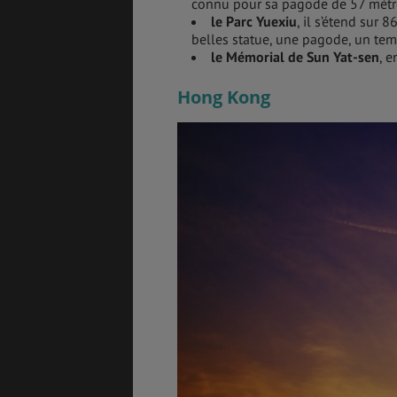
connu pour sa pagode de 57 mètr
le Parc Yuexiu
, il s’étend sur 
belles statue, une pagode, un tem
le Mémorial de Sun Yat-sen
, 
Hong Kong