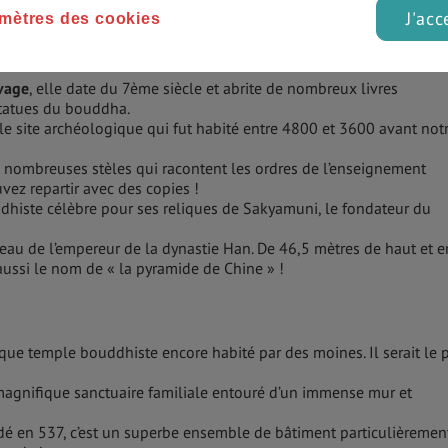
, situées au pieds de la montagne Lishan, un ancien volcan plus 
J'acc
mètres des cookies
lement chaudes.
, elle s’étend sur 13,7 kilomètres. Le meilleur moyen reste de la
uvage
, elle date du 7ème siècle et abrite de nombreux livres
statues du bouddha.
ble site archéologique qui fut habité entre 4800 et 3600 avant not
e nombreuses stèles qui racontent les ordres de l’enseignement
vez repartir avec des copies !
dhiste célèbre pour ses reliques de Sakyamuni, le fondateur du
eau de l’empereur de la dynastie Han. De 46,5 mètres de haut et e
ussi le nom de « la pyramide de Chine » !
que temple bouddhiste encore habité par des moines. Il serait le 
magnifique sanctuaire familiale entouré d’un immense mur et
ndé en 537, c’est un superbe ensemble de bâtiment particulièremen