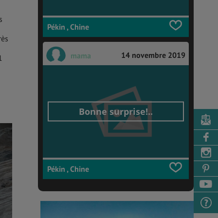
s
Pékin , Chine
rès
14 novembre 2019
mama
1
Bonne surprise!..
Pékin , Chine