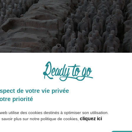
spect de votre vie privée
otre priorité
n
: ces fosses contiennent environ 8000 statues de guerriers et des
exceptionnel !
web utilise des cookies destinés à optimiser son utilisation.
 Shihuangdi
, il se trouve autour des fosses contenant les statues 
cliquez ici
 savoir plus sur notre politique de cookies,
dé par l’immortalité avait toutefois commencé à faire construire s
 ans.