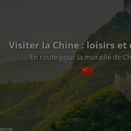
Visiter la Chine : loisirs e
En route pour la muraille de Ch
étente