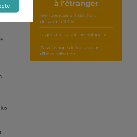
en
epte
re
n
plus
t