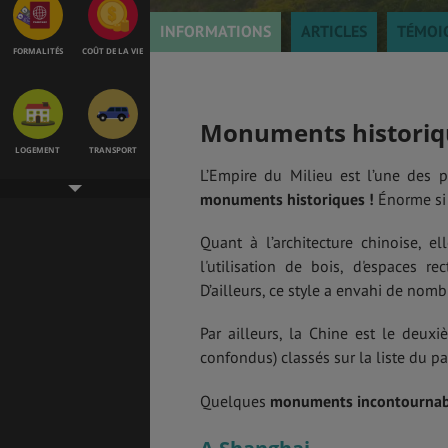
INFORMATIONS
ARTICLES
TÉMOI
FORMALITÉS
COÛT DE LA VIE
Monuments historiq
LOGEMENT
TRANSPORT
L’Empire du Milieu est l’une des p
monuments historiques !
Énorme si
Quant à l’architecture chinoise, e
SANTÉ &
ÉTUDES
SÉCURITÉ
l'utilisation de bois, d'espaces r
D’ailleurs, ce style a envahi de nomb
Par ailleurs, la Chine est le deux
EMPLOIS &
BONS PLANS
confondus) classés sur la liste du 
STAGES
Quelques
monuments incontournable
MÉTÉO & GÉO
VOL