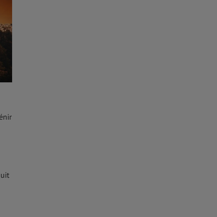
énir
uit