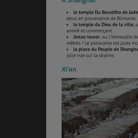
A Shanghai
le temple Du Bouddha de Jade
deux en provenance de Birmanie.
le temple du Dieu de la ville
, 
animé et commerçant.
ASSURANCES
Jintao tower
, ou l’immeuble de
mètres ! Le panorama est juste inc
la place du Peuple de Shangha
jolie vue sur la skyline.
GÉNÉRALITÉS
DÉTENTE
Xi'an
FORMALITÉS
COÛT DE LA VIE
LOGEMENT
TRANSPORT