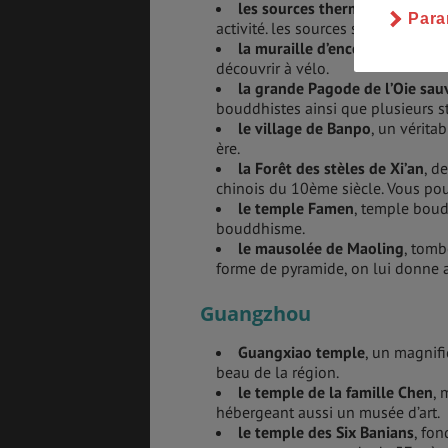
les sources thermales Huaqi
ng
Para
activité. les sources sont naturel
la muraille d’enceinte de Xi’an
découvrir à vélo.
la grande Pagode de l’Oie sa
bouddhistes ainsi que plusieurs 
le village de Banpo
, un vérita
ère.
la Forêt des stèles de Xi’an
, d
chinois du 10ème siècle. Vous pou
le temple Famen
, temple boud
bouddhisme.
le mausolée de Maoling
, tomb
forme de pyramide, on lui donne a
Guangzhou
Guangxiao temple
, un magnifi
beau de la région.
le temple de la famille Chen
, 
hébergeant aussi un musée d’art.
le temple des Six Banians
, fo