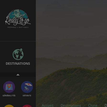
EMPLOIS &
BONS PLANS
STAGES
MÉTÉO & GÉO
VOL
DESTINATIONS
ASSURANCES
GÉNÉRALITÉS
DÉTENTE
Accueil
Destinations
Chine
D