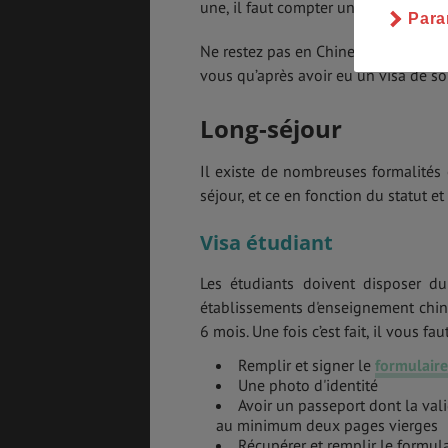
une, il faut compter un délai de dix j
Para
Ne restez pas en Chine au-delà de la
vous qu’après avoir eu un visa de so
Long-séjour
Il existe de nombreuses formalités
séjour, et ce en fonction du statut e
Visa étudiant
Les étudiants doivent disposer du 
établissements d'enseignement chino
6 mois. Une fois c’est fait, il vous faut
Remplir et signer le
formulair
Une photo d'identité
Avoir un passeport dont la vali
au minimum deux pages vierges
Récupérer et remplir le formula