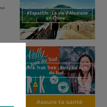
eux
#Expatlife : La vie d’Alexiane
en Chine ..
Découvrir cet interview
Trik Trak Trek : Kelly en Asie
 qui
du Sud..
r, il
enir
Découvrir cet interview