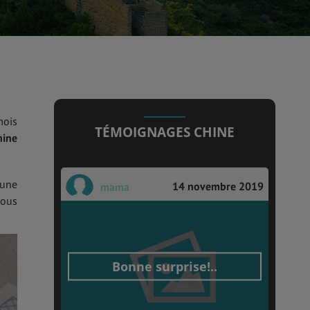
mois
TÉMOIGNAGES CHINE
hine
 une
14 novembre 2019
mama
vous
Bonne surprise!..