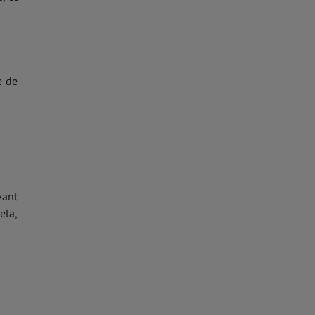
e de
vant
ela,