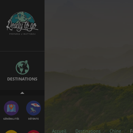
EMPLOIS &
BONS PLANS
STAGES
MÉTÉO & GÉO
VOL
DESTINATIONS
ASSURANCES
GÉNÉRALITÉS
DÉTENTE
Accueil
Destinations
Chine
F