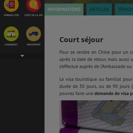
INFORMATIONS
ARTICLES
TÉMOI
FORMALITÉS
COÛT DE LA VIE
Court séjour
LOGEMENT
TRANSPORT
Pour se rendre en Chine pour un co
après la date de retour, mais aussi
s’effectue auprès de l’Ambassade ou 
SANTÉ &
ÉTUDES
SÉCURITÉ
Le visa touristique ou familial pour
durée de 30 jours, ou de 90 jours (
pouvez faire une
demande de visa po
EMPLOIS &
BONS PLANS
STAGES
MÉTÉO & GÉO
VOL