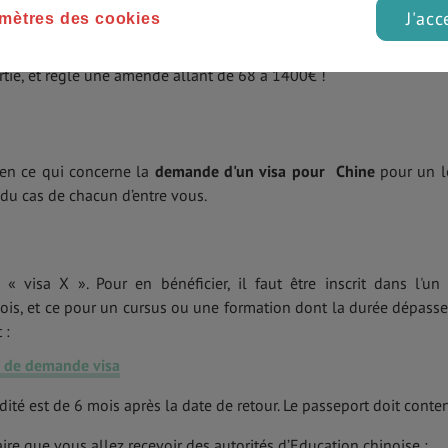
ours.
J'acc
mètres des cookies
 durée de validité de votre visa, sinon vous allez pouvoir rentrer 
rtie, et réglé une amende allant de 68 à 1400€ !
 en ce qui concerne la
demande d'un visa pour Chine
pour un 
t du cas de chacun d’entre vous.
« visa X ». Pour en bénéficier, il faut être inscrit dans l'un
is, et ce pour un cursus ou une formation dont la durée dépasse
 :
e de demande visa
dité est de 6 mois après la date de retour. Le passeport doit conten
ire que vous allez recevoir des autorités d’Education chinoise :