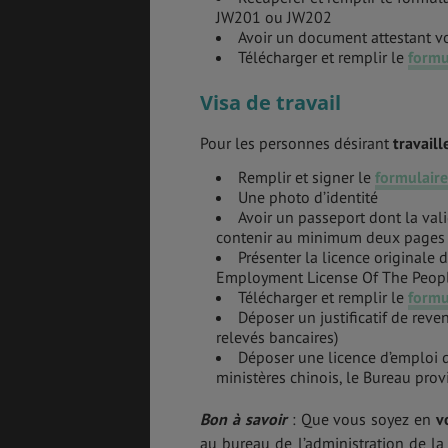
JW201 ou JW202
Avoir un document attestant v
Télécharger et remplir le
formu
Visa de travail
Pour les personnes désirant
travaill
Remplir et signer le
formulair
Une photo d’identité
Avoir un passeport dont la vali
contenir au minimum deux pages 
Présenter la licence originale d
Employment License Of The People’
Télécharger et remplir le
formu
Déposer un justificatif de reven
relevés bancaires)
Déposer une licence d’emploi dél
ministères chinois, le Bureau pro
Bon à savoir
: Que vous soyez en
v
au bureau de l’administration de la