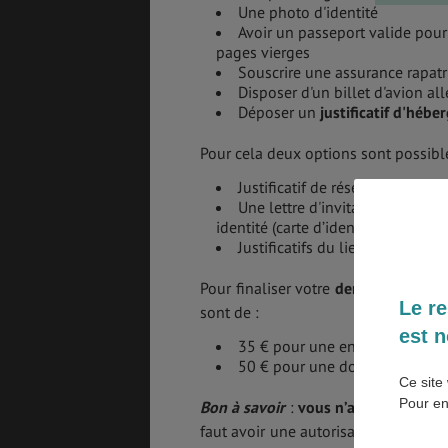
Une photo d'identité
Avoir un passeport valide pour
SANTÉ &
ÉTUDES
pages vierges
SÉCURITÉ
Souscrire une assurance rapat
Disposer d'un billet d'avion all
Déposer un
justificatif d'héb
EMPLOIS &
BONS PLANS
Pour cela deux options sont possible
STAGES
Justificatif de réservation d’hôt
Une lettre d'invitation rédigée 
identité (carte d’identité chinoise
Justificatifs du lien familial, 
MÉTÉO & GÉO
VOL
Pour finaliser votre
demande de visa
Le re
sont de :
est n
35 € pour une entrée simple
ASSURANCES
50 € pour une double entrée
Ce site 
Pour en
Bon à savoir
:
vous n’avez pas le dr
faut avoir une autorisation spéciale