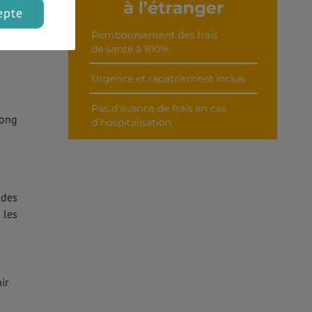
epte
chez
long
 des
 les
ir