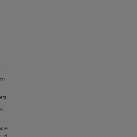
t
ien
iers
es
ndre
, et