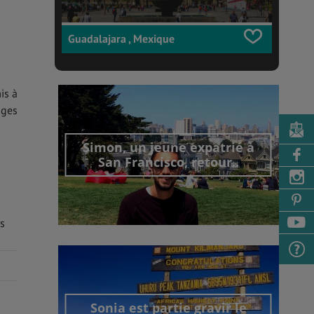
Guadalajara , Mexique
is à
ages
Simon, un jeune expatrié à
San Francisco, retour..
s
Découvrir cet interview
Sonia est partie gravir le