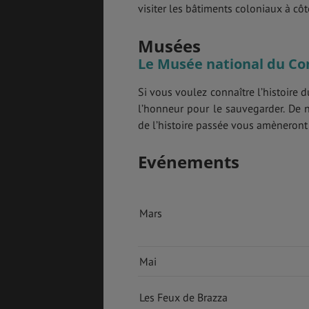
visiter les bâtiments coloniaux à côt
Musées
Le Musée national du Co
GÉNÉRALITÉS
DÉTENTE
Si vous voulez connaître l’histoire du
l’honneur pour le sauvegarder. De n
de l’histoire passée vous amèneront
FORMALITÉS
COÛT DE LA VIE
Evénements
LOGEMENT
TRANSPORT
Mars
Mai
SANTÉ &
ÉTUDES
SÉCURITÉ
Les Feux de Brazza