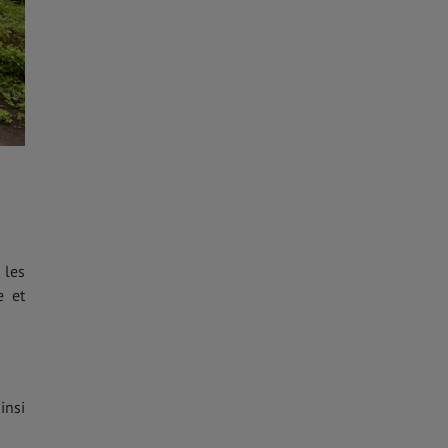
 les
e et
insi