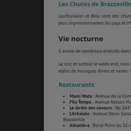
Les Chutes de Brazzavill
Loufoulakari et Bela sont des chute
plus impressionnantes du pays et offr
Vie nocturne
Il existe de nombreux endroits dans
Le soir, et surtout le week-end, vous
styles de musiques divers et variés !
Restaurants
Mami Wata
: Avenue de la Corni
Filo Tempo
: Avenue Nelson Ma
Le Jardin des saveurs
: Bp 264 
L'Arbalete
: Avenue Denis Goma 
Brazzaville
Alhambra
: Rond Point du 31 Ju