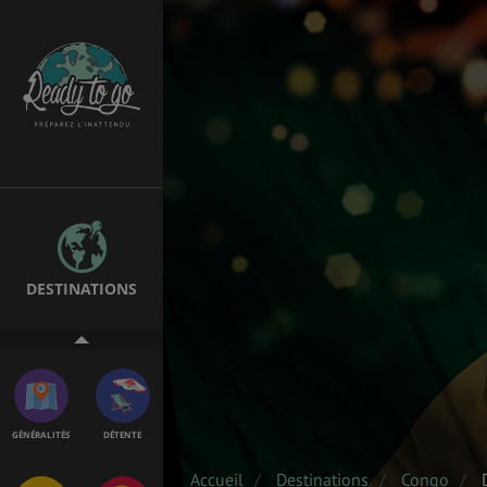
SANTÉ &
ÉTUDES
SÉCURITÉ
EMPLOIS &
MÉTÉO & GÉO
STAGES
DESTINATIONS
VOL
ASSURANCES
GÉNÉRALITÉS
DÉTENTE
Accueil
Destinations
Congo