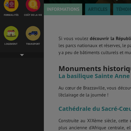
INFORMATIONS
ARTICLES
TÉMOI
FORMALITÉS
COÛT DE LA VIE
Si vous voulez
découvrir la Répub
LOGEMENT
TRANSPORT
les parcs nationaux et réserves, le 
y a peu de bâtiments culturels et mu
Monuments historiq
SANTÉ &
ÉTUDES
La basilique Sainte Anne
SÉCURITÉ
Au cœur de Brazzaville, vous découv
l’éclairage de la journée !
EMPLOIS &
MÉTÉO & GÉO
STAGES
Cathédrale du Sacré-Cœu
Construite au XIXème siècle, cette 
plus ancienne d’Afrique centrale, el
VOL
ASSURANCES