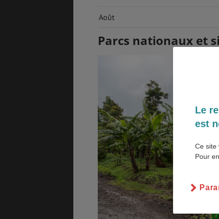
Août
EMPLOIS &
MÉTÉO & GÉO
STAGES
Parcs nationaux et s
VOL
ASSURANCES
Le re
est n
Ce site 
Pour en
Para