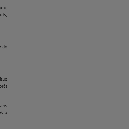
 une
rds,
e de
itue
orêt
vers
es à