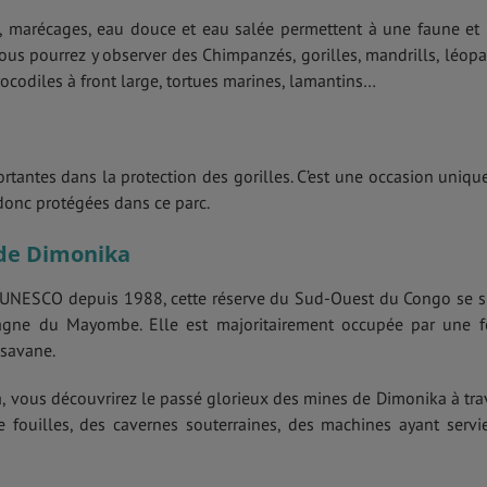
, marécages, eau douce et eau salée permettent à une faune et
 Vous pourrez y observer des Chimpanzés, gorilles, mandrills, léopa
ocodiles à front large, tortues marines, lamantins…
ortantes dans la protection des gorilles. C’est une occasion uniqu
donc protégées dans ce parc.
 de Dimonika
’UNESCO depuis 1988, cette réserve du Sud-Ouest du Congo se s
agne du Mayombe. Elle est majoritairement occupée par une f
 savane.
 vous découvrirez le passé glorieux des mines de Dimonika à tra
e fouilles, des cavernes souterraines, des machines ayant servi