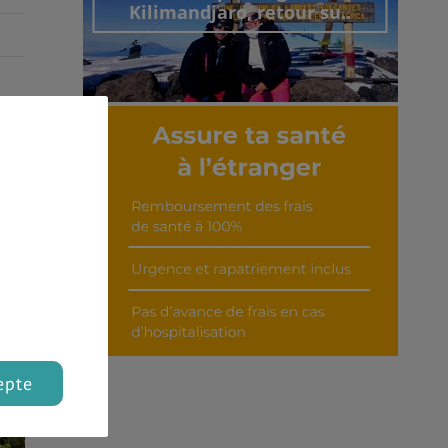
Kilimandjaro, retour su..
Découvrir cet interview
epte