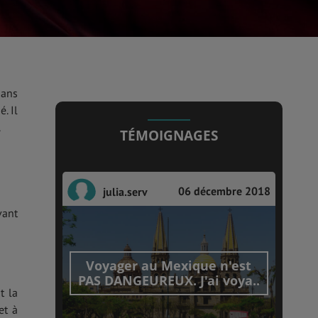
dans
. Il
.
TÉMOIGNAGES
06 décembre 2018
julia.serv
vant
Voyager au Mexique n'est
PAS DANGEUREUX. J'ai voya..
t la
et à