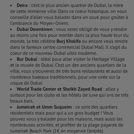
Deira
: c’est le plus ancien quartier de Dubaï, la mère
de cette immense ville. Dans ce coeur historique, on vous
conseille d’aller vous balader dans un souk pour goûter à
l’ambiance du Moyen-Orient.
Dubai Downtown
: vous serez obligé de vous y rendre
au moins une fois pour monter dans la plus haute tour du
monde, la très célèbre
Burj Khalifa
ou encore vous rendre
dans le fameux centre commercial Dubaï Mall. Il s’agit du
coeur de ce nouveau Dubaï ultra moderne.
Bur Dubaï
: idéal pour aller visiter le Heritage Village
et le musée de Dubaï. C’est un des anciens quartiers de la
ville, vous y trouverez de très bons restaurants et aussi de
nombreux bateaux traditionnels, pour une virée sur la
crique de Dubaï.
World Trade Center et Sheikh Zayed Road
: allez y
surtout pour les clubs et les hôtels de luxe qui ont de très
beaux bars.
Jumeirah et Umm Suqueim
: ce sont des quartiers
résidentiels mais pour qui a un gros budget ! Vous
pouvez vous y balader pour les maisons, mais aussi les
nombreuses activités, et profiter de la plage payante de
Jumeirah Beach Park (1€ en moyenne l’entrée).