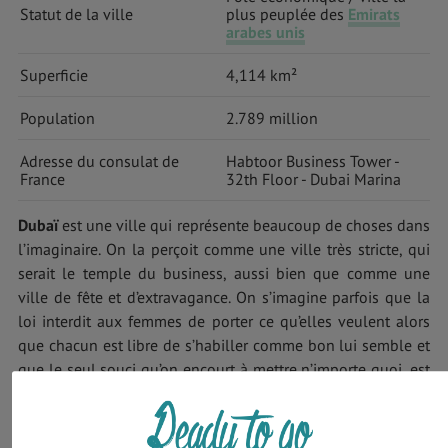
Statut de la ville
plus peuplée des
Emirats
arabes unis
Superficie
4,114 km²
Population
2.789 million
Adresse du consulat de
Habtoor Business Tower -
France
32th Floor - Dubai Marina
Dubaï
est une ville qui représente beaucoup de choses dans
l’imaginaire. On la perçoit comme une ville très stricte, qui
serait le temple du business, aussi bien que comme une
ville de fête et d’extravagance. On s’imagine parfois que la
loi interdit aux femmes de porter ce qu’elles veulent alors
que chacun est libre de s’habiller comme bon lui semble et
que le seul souci qu’on encourt à mettre n’importe quoi, est
de se faire recaler des bars et des boites de nuit un peu
chics.