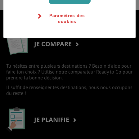
Paramètres des
S'inscrire à la newsletter
cookies
JE COMPARE
Tu hésites entre plusieurs destinations ? Besoin d’aide pour
faire ton choix ? Utilise notre comparateur Ready to Go pour
prendre la bonne décision.
Il suffit de renseigner tes destinations, nous nous occupons
du reste !
JE PLANIFIE