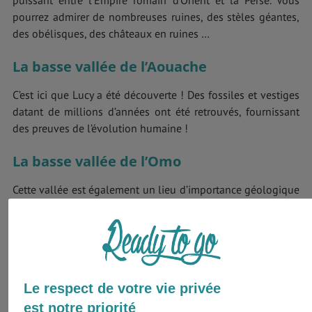
pourrez admirer de nombreuses ruines, des stèles géantes,
des obélisques, des châteaux en ruines …
La basse vallée de l’Aouache
C’est ici que Lucy a été découverte ! Des fossiles et vestiges
datant de millions d’années ont été retrouvés, fournissant
des preuves de l’évolution humaine !
La basse vallée de l’Omo
Cette vallée est également un lieu d’importance géologique
et historique car de nombreux fossiles ont été découverts,
notamment l’Homo gracilis, très important dans la
généalogie préhistorique.
Fasil Ghebi
Le respect de votre vie privée
Cette ville fortifiée a été la résidence de Fasilidès ainsi que
est notre priorité