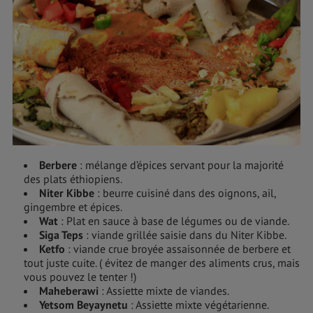
Berbere
: mélange d’épices servant pour la majorité
des plats éthiopiens.
Niter Kibbe
: beurre cuisiné dans des oignons, ail,
gingembre et épices.
Wat
: Plat en sauce à base de légumes ou de viande.
Siga Teps
: viande grillée saisie dans du Niter Kibbe.
Ketfo
: viande crue broyée assaisonnée de berbere et
tout juste cuite. ( évitez de manger des aliments crus, mais
vous pouvez le tenter !)
Maheberawi
: Assiette mixte de viandes.
Yetsom Beyaynetu
: Assiette mixte végétarienne.