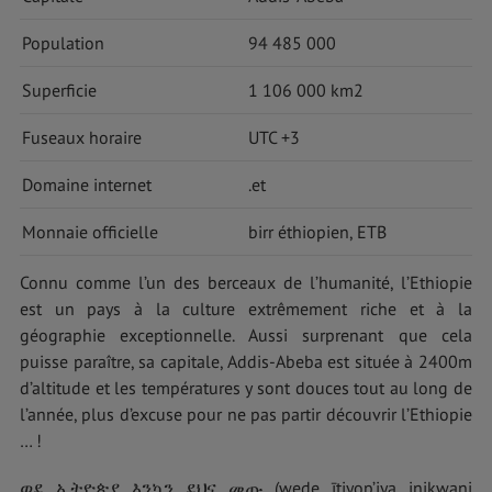
Population
94 485 000
Superficie
1 106 000 km2
Fuseaux horaire
UTC +3
Domaine internet
.et
Monnaie officielle
birr éthiopien, ETB
Connu comme l’un des berceaux de l’humanité, l’Ethiopie
est un pays à la culture extrêmement riche et à la
géographie exceptionnelle. Aussi surprenant que cela
puisse paraître, sa capitale, Addis-Abeba est située à 2400m
d’altitude et les températures y sont douces tout au long de
l’année, plus d’excuse pour ne pas partir découvrir l’Ethiopie
… !
ወደ ኢትዮጵያ እንኳን ደህና መጡ (wede ītiyop’iya inikwani