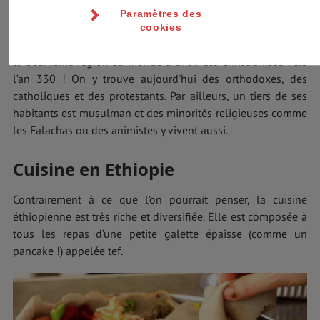
gouvernement.
Paramètres des
cookies
L’Ethiopie est officiellement un pays laïc, cependant elle est
la deuxième région au monde à avoir été Christianisée vers
l’an 330 ! On y trouve aujourd'hui des orthodoxes, des
catholiques et des protestants. Par ailleurs, un tiers de ses
habitants est musulman et des minorités religieuses comme
les Falachas ou des animistes y vivent aussi.
Cuisine en Ethiopie
Contrairement à ce que l’on pourrait penser, la cuisine
éthiopienne est très riche et diversifiée. Elle est composée à
tous les repas d’une petite galette épaisse (comme un
pancake !) appelée tef.