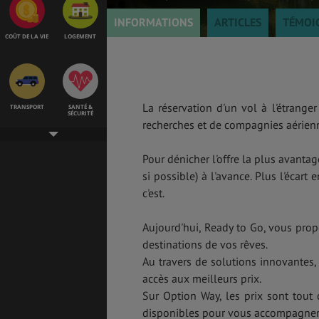
INFORMATIONS
ARTICLES
TÉMOI
COÛT DE LA VIE
LOGEMENT
La réservation d'un vol à l'étrange
TRANSPORT
SANTÉ &
SÉCURITÉ
recherches et de compagnies aérienne
Pour dénicher l'offre la plus avanta
si possible) à l'avance. Plus l'écart
ÉTUDES
EMPLOIS &
STAGES
c'est.
Aujourd'hui, Ready to Go, vous prop
destinations de vos rêves.
BONS PLANS
VOL
Au travers de solutions innovantes,
accès aux meilleurs prix.
Sur Option Way, les prix sont tout 
disponibles pour vous accompagne
ASSURANCES