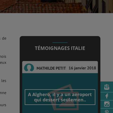
s de
TÉMOIGNAGES ITALIE
mois
ieux
16 janvier 2018
MATHILDE PETIT
 les
onne
A Alghero, il y a un aeroport
qui dessert seulemen..
ours