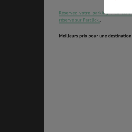
Réservez votre parking ! En cent
BONS PLANS
VOL
réservé sur Parclick.
.
Meilleurs prix pour une destination
ASSURANCES