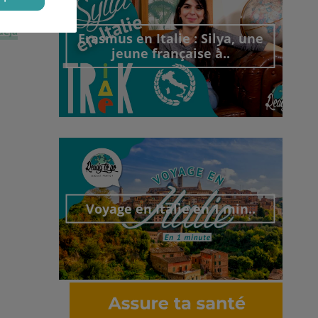
déjà
Erasmus en Italie : Silya, une
jeune française à..
Découvrir cet interview
Voyage en Italie en 1 min..
Découvrir cet interview