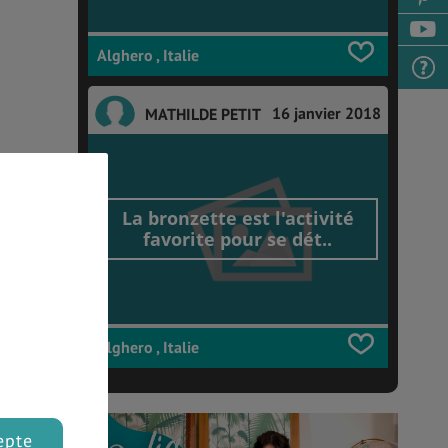
Alghero , Italie
16 janvier 2018
MATHILDE PETIT
La bronzette est l'activité
favorite pour se dét..
Alghero , Italie
epte