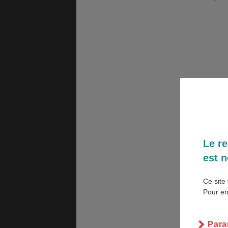
GÉNÉRALITÉS
DÉTENTE
COÛT DE LA VIE
LOGEMENT
Le re
TRANSPORT
SANTÉ &
est n
SÉCURITÉ
Ce site 
Pour en
ÉTUDES
EMPLOIS &
STAGES
Para