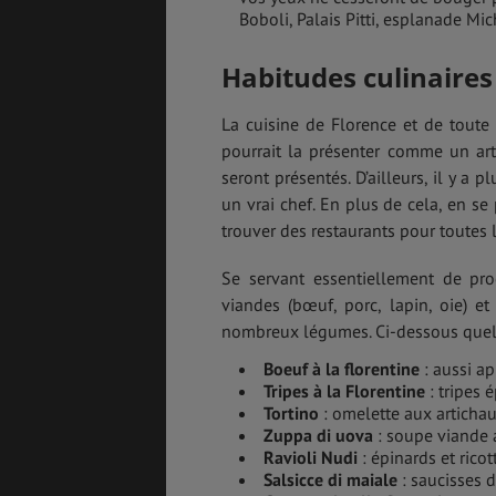
Boboli, Palais Pitti, esplanade M
Habitudes culinaires
La cuisine de Florence et de toute
pourrait la présenter comme un art
seront présentés. D’ailleurs, il y a 
un vrai chef. En plus de cela, en s
trouver des restaurants pour toutes l
Se servant essentiellement de prod
viandes (bœuf, porc, lapin, oie) et
nombreux légumes. Ci-dessous quelq
Boeuf à la florentine
: aussi ap
Tripes à la Florentine
: tripes 
Tortino
: omelette aux artichau
Zuppa di uova
: soupe viande 
Ravioli Nudi
: épinards et ricot
Salsicce di maiale
: saucisses d