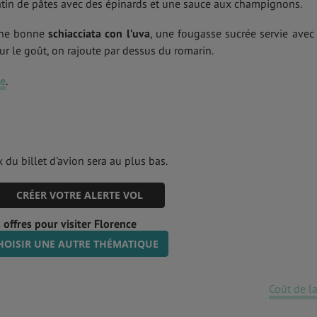
atin de pâtes avec des épinards et une sauce aux champignons.
’une bonne
schiacciata con l’uva
, une fougasse sucrée servie avec
our le goût, on rajoute par dessus du romarin.
ne
.
 du billet d'avion sera au plus bas.
CRÉER VOTRE ALERTE VOL
 offres pour visiter Florence
HOISIR UNE AUTRE THÉMATIQUE
Coût de la