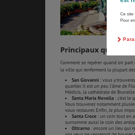
Ce site 
BONS PLANS
VOL
Pour en
Para
ASSURANCES
Principaux quartiers
Comment se repérer quand on part dé
la ville qui renferment la plupart de
San Giovanni
: vous y trouvere
quartier. Il est un peu l’âme de F
Médicis, la cathédrale de Brunelle
Santa Maria Novella
: c’est le
Vous trouverez notamment plusieu
vous restaurer. Enfin, le plus imp
Santa Croce
: un coin tout en a
surnomme aussi le coin des antiqua
Oltrarno
: encore un lieu qui r
vos yeux ne cesseront de bouger p