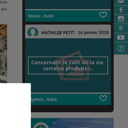
tous
 qui
Venice , Italie
16 janvier 2018
MATHILDE PETIT
Concernant le coût de la vie,
certains produits i..
Alghero , Italie