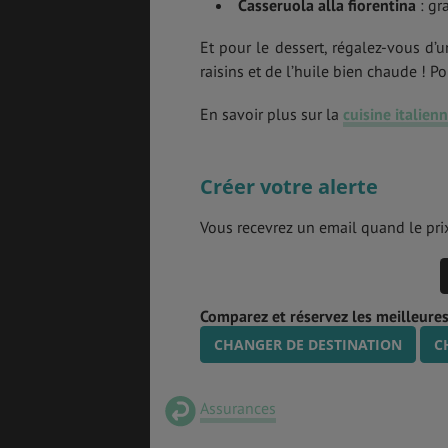
Casseruola alla fiorentina
: gr
Et pour le dessert, régalez-vous d
raisins et de l’huile bien chaude ! P
En savoir plus sur la
cuisine italien
Créer votre alerte
Vous recevrez un email quand le prix
Comparez et réservez les meilleures
CHANGER DE DESTINATION
C
Assurances