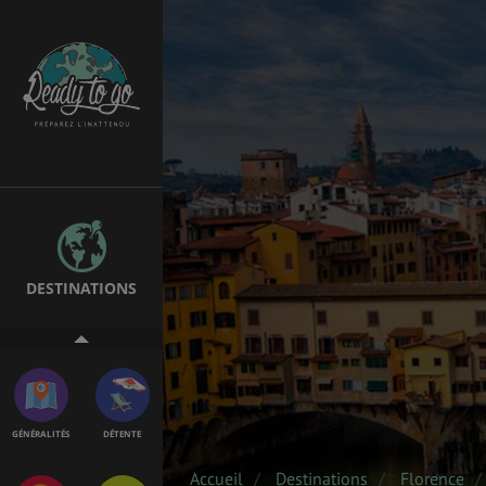
ÉTUDES
EMPLOIS &
STAGES
BONS PLANS
VOL
DESTINATIONS
ASSURANCES
GÉNÉRALITÉS
DÉTENTE
Accueil
Destinations
Florence