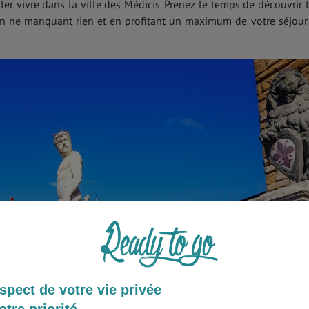
ler vivre dans la ville des Médicis. Prenez le temps de découvrir 
 en ne manquant rien et en profitant un maximum de votre séjour
spect de votre vie privée
otre priorité