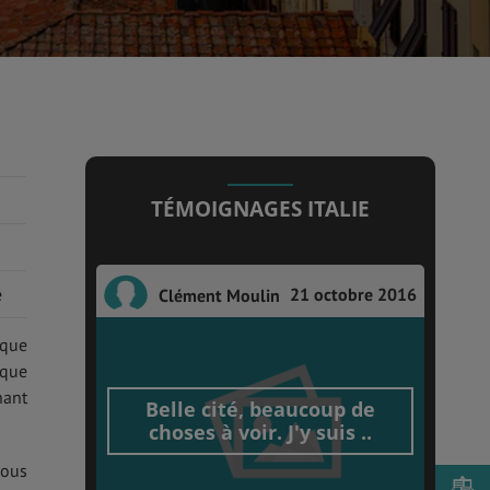
TÉMOIGNAGES ITALIE
21 octobre 2016
e
Clément Moulin
 que
oque
nant
Belle cité, beaucoup de
choses à voir. J'y suis ..
vous