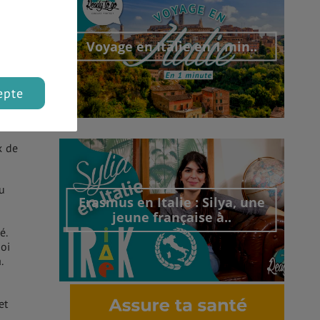
Voyage en Italie en 1 min..
epte
x de
Découvrir cet interview
u
Erasmus en Italie : Silya, une
jeune française à..
é.
oi
.
et
Découvrir cet interview