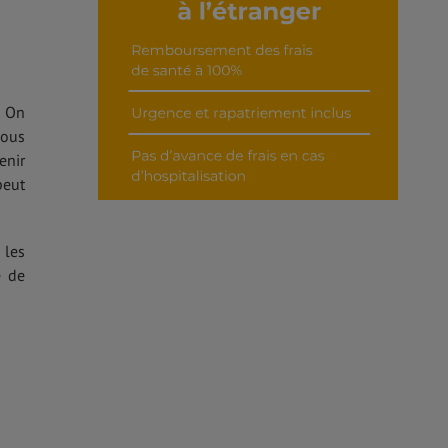
. On
vous
enir
peut
 les
e de