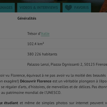
GNAGES
VIDEOS & INTERVIEWS
FAVORIS
Généralités
Trésor d’
Italie
102.4 km²
380 226 habitants
Palazzo Lenzi, Piazza Ognissanti 2, 50123 Firenz
oir vu Florence, équivaut à ne pas avoir vu la moitié des beautés
on exagère!)
Découvrir Florence
est un véritable plongeon à l’ép
e régaler d’arts, d’histoires, de merveilles et de délices. Pas éton
sé au patrimoine mondial de l’UNESCO.
e étudiant
et même de simples photos sur internet peuvent 