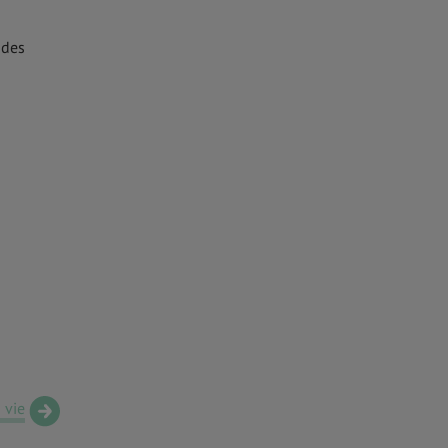
 des
 vie