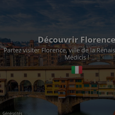
Découvrir Florenc
Partez visiter Florence, ville de la Rena
Médicis !
Généralités