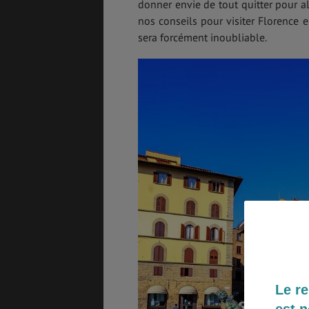
donner envie de tout quitter pour al
nos conseils pour visiter Florence
sera forcément inoubliable.
GÉNÉRALITÉS
DÉTENTE
COÛT DE LA VIE
LOGEMENT
TRANSPORT
SANTÉ &
SÉCURITÉ
ÉTUDES
EMPLOIS &
STAGES
Le re
est n