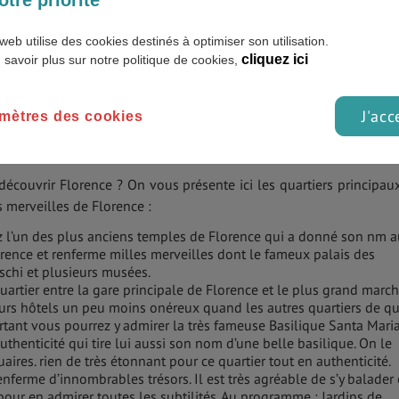
web utilise des cookies destinés à optimiser son utilisation.
cliquez ici
 savoir plus sur notre politique de cookies,
J'acc
mètres des cookies
couvrir Florence ? On vous présente ici les quartiers principau
s merveilles de Florence :
z l’un des plus anciens temples de Florence qui a donné son nm a
lorence et renferme milles merveilles dont le fameux palais des
schi et plusieurs musées.
 quartier entre la gare principale de Florence et le plus grand march
rs hôtels un peu moins onéreux quand les autres quartiers de qu
ortant vous pourrez y admirer la très fameuse Basilique Santa Maria
uthenticité qui tire lui aussi son nom d’une belle basilique. On le
ires. rien de très étonnant pour ce quartier tout en authenticité.
enferme d’innombrables trésors. Il est très agréable de s’y balader 
our en admirer toutes les subtilités. Au programme : Jardins de