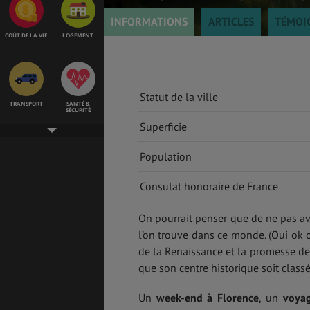
INFORMATIONS
ARTICLES
TÉMOI
COÛT DE LA VIE
LOGEMENT
Statut de la ville
TRANSPORT
SANTÉ &
SÉCURITÉ
Superficie
Population
ÉTUDES
EMPLOIS &
STAGES
Consulat honoraire de France
On pourrait penser que de ne pas av
l’on trouve dans ce monde. (Oui ok 
BONS PLANS
VOL
de la Renaissance et la promesse de s
que son centre historique soit clas
Un
week-end à Florence
, un
voyag
ASSURANCES