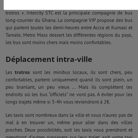
d’une ville à une autre et plus confortable et fiable que les «
trotros ». Intercity STC est la principale compagnie de bus
long-courrier du Ghana. La compagnie VIP propose des bus
qui partent toutes les demi-heures entre Accra et Kumasi et
Tamale, Metro Mass dessert les différentes régions du pays,
les bus sont moins chers mais moins confortables.
Déplacement intra-ville
Les
trotros
sont les minibus locaux, ils sont chers, peu
confortables, partent uniquement quand ils sont plein, un
peu branlant, un peu vieux … Mais ils complètent les
endroits où les bus “officiels” ne vont pas. A éviter pour les
longs trajets même si 3-4h vous reviendront à 2€.
Les taxis sont nombreux dans la ville et vous n’aurez pas de
mal à en trouver un, même pour aller dans des villes
proches. Deux possibilités, soit les taxis vous prendront et
prendront d’autres passagers sur leur trajet, soit votre taxi