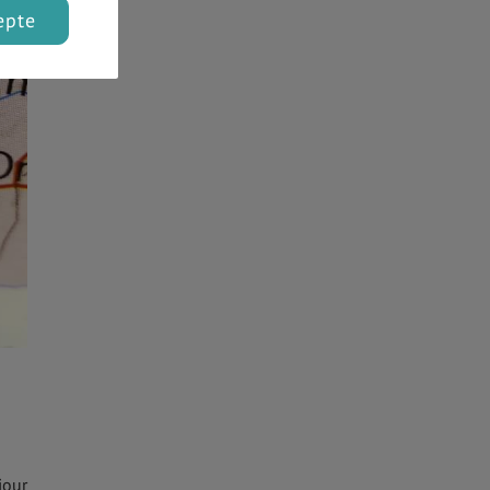
epte
jour