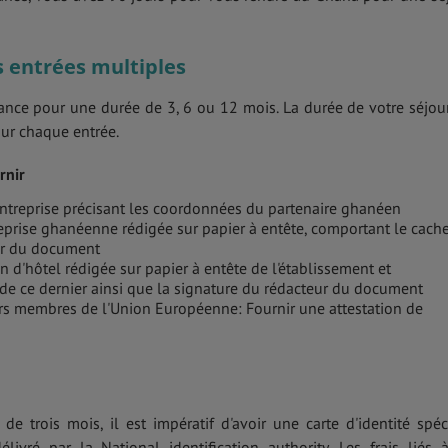
s entrées multiples
vrance pour une durée de 3, 6 ou 12 mois. La durée de votre séjou
ur chaque entrée.
rnir
entreprise précisant les coordonnées du partenaire ghanéen
treprise ghanéenne rédigée sur papier à entête, comportant le cach
eur du document
 d'hôtel rédigée sur papier à entête de l'établissement et
de ce dernier ainsi que la signature du rédacteur du document
ers membres de l'Union Européenne: Fournir une attestation de
 trois mois, il est impératif d'avoir une carte d'identité spéc
livré par la National identification authority. Les frais liés 