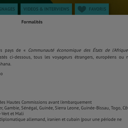
GNAGES
VIDEOS & INTERVIEWS
FAVORIS
Formalités
 des pays de «
Communauté économique des États de l'Afriqu
stés ci-dessous, tous les voyageurs étrangers, européens ou 
Ghana.
go
s des Hautes Commissions avant l'embarquement
er, Gambie, Sénégal, Guinée, Sierra Leone, Guinée-Bissau, Togo, Cô
-Vert et Mali
diplomatique allemand, iranien et cubain (pour une période ne