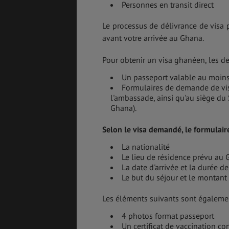
Personnes en transit direct
Le processus de délivrance de visa
avant votre arrivée au Ghana.
GÉNÉRALITÉS
DÉTENTE
Pour obtenir un visa ghanéen, les 
Un passeport valable au moins
Formulaires de demande de vis
l'ambassade, ainsi qu'au siège d
FORMALITÉS
COÛT DE LA VIE
Ghana).
Selon le visa demandé, le formulair
La nationalité
LOGEMENT
TRANSPORT
Le lieu de résidence prévu au
La date d'arrivée et la durée de
Le but du séjour et le montant
Les éléments suivants sont égalemen
SANTÉ &
ÉTUDES
SÉCURITÉ
4 photos format passeport
Un certificat de vaccination co