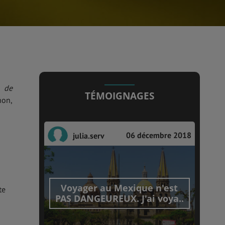
e de
TÉMOIGNAGES
non,
06 décembre 2018
julia.serv
Voyager au Mexique n'est
te
PAS DANGEUREUX. J'ai voya..