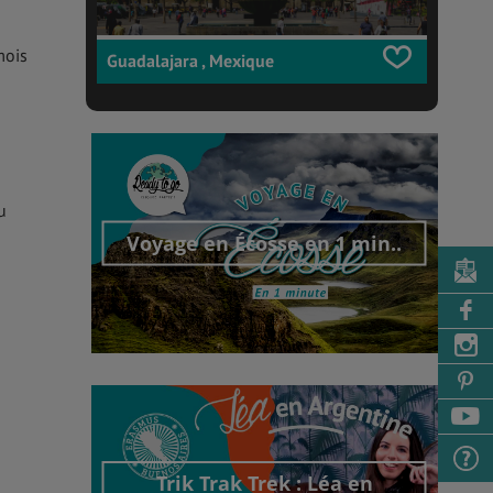
mois
Guadalajara , Mexique
u
Voyage en Écosse en 1 min..
Découvrir cet interview
Trik Trak Trek : Léa en