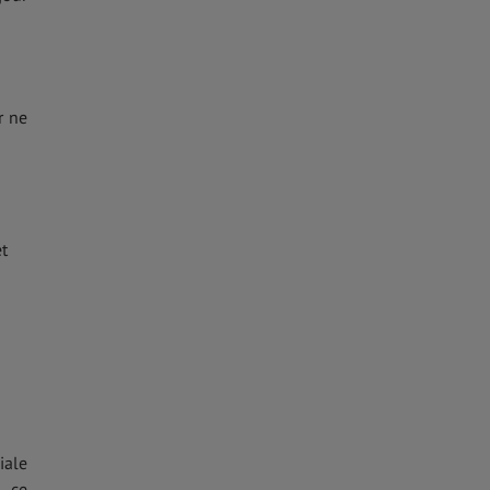
r ne
et
iale
à ce