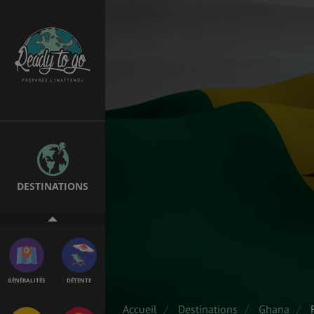
SANTÉ &
ÉTUDES
SÉCURITÉ
EMPLOIS &
BONS PLANS
STAGES
DESTINATIONS
MÉTÉO & GÉO
ASSURANCES
GÉNÉRALITÉS
DÉTENTE
Accueil
Destinations
Ghana