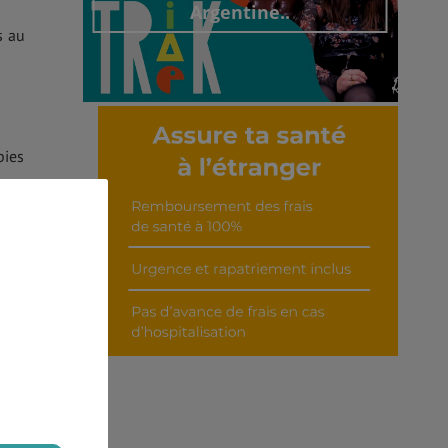
Argentine..
s au
Découvrir cet interview
pies
 la
e