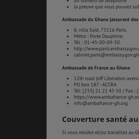
un numéro de téléphone
la preuve que vous pouvez sub
Ambassade du Ghana (assurant des f
8, villa Saïd, 75116 Paris.
Métro : Porte Dauphine.
Tél. : 01-45-00-09-50.
http://www.paris.embassy.gov.
cabinet.paris@embassy.gov.g
Ambassade de France au Ghana
12th road (off Liberation aven
PO box 187 - ACCRA
Tél: [233] 21 21 45 50 / Fax :
https://www.ambafrance-gh.o
info@ambafrance-gh.org
Couverture santé a
Si vous résidez et/ou travaillez au 