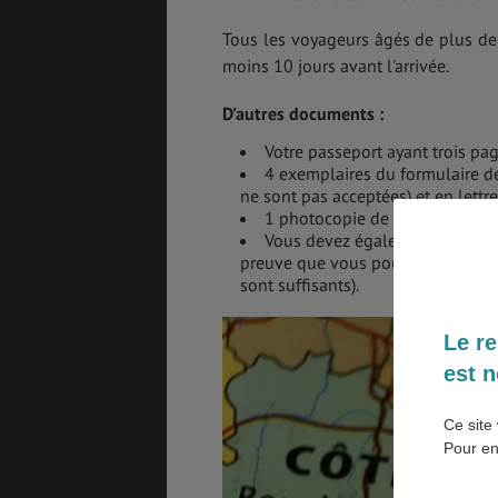
Tous les voyageurs âgés de plus de 9
EMPLOIS &
BONS PLANS
moins 10 jours avant l'arrivée.
STAGES
D'autres documents :
Votre passeport ayant trois pag
MÉTÉO & GÉO
ASSURANCES
4 exemplaires du formulaire de
ne sont pas acceptées) et en lettr
1 photocopie de votre billet d'a
Vous devez également préciser v
preuve que vous pouvez subvenir 
sont suffisants).
Le re
est n
Ce site 
Pour en