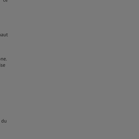
haut
ne.
ise
e du