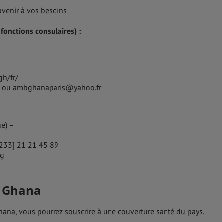
venir à vos besoins
onctions consulaires) :
gh/fr/
h ou ambghanaparis@yahoo.fr
ue) –
 [233] 21 21 45 89
rg
u Ghana
Ghana, vous pourrez souscrire à une couverture santé du pays.