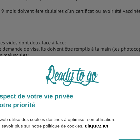
 mois doivent être titulaires d'un certificat ou avoir été vacciné
es vides dont deux face à face ;
 demande de visa. Ils doivent être remplis à la main (les photoco
es majuscules ;
vion aller et retour ;
otre occupation, le but de votre visite, la date de votre voyage et
à vos moyens (une carte de crédit et un relevé de compte bancair
spect de votre vie privée
otre priorité
web utilise des cookies destinés à optimiser son utilisation.
cliquez ici
 savoir plus sur notre politique de cookies,