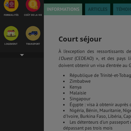
INFORMATIONS
ARTICLES
TÉMOI
FORMALITÉS
COÛT DE LA VIE
Court séjour
LOGEMENT
TRANSPORT
À l’exception des ressortissants
l'Ouest
(CEDEAO) », et des pays li
doivent obtenir un visa d’entrée au 
SANTÉ &
ÉTUDES
République de Trinité-et-Toba
SÉCURITÉ
Zimbabwe
Kenya
Malaisie
Singapour
EMPLOIS &
BONS PLANS
Égypte : visa à obtenir auprè
STAGES
Nigéria, Bénin, Mauritanie, Nig
d'Ivoire, Burkina Faso, Libéria, Cap
Les détenteurs d'un passeport 
dépassant pas trois mois
MÉTÉO & GÉO
ASSURANCES