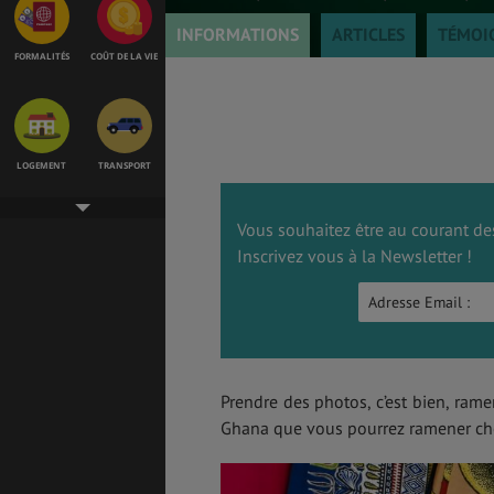
INFORMATIONS
ARTICLES
TÉMOI
FORMALITÉS
COÛT DE LA VIE
LOGEMENT
TRANSPORT
Vous souhaitez être au courant des
Inscrivez vous à la Newsletter !
SANTÉ &
ÉTUDES
SÉCURITÉ
EMPLOIS &
BONS PLANS
STAGES
Prendre des photos, c’est bien, rame
Ghana que vous pourrez ramener chez
MÉTÉO & GÉO
ASSURANCES