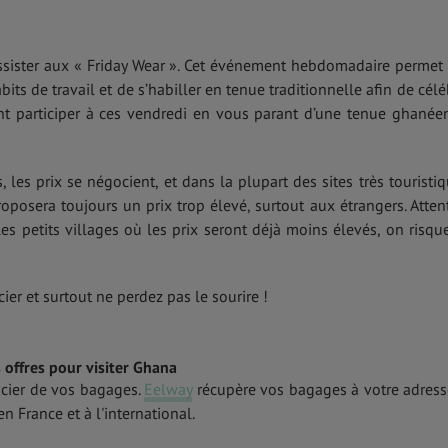
assister aux « Friday Wear ». Cet événement hebdomadaire permet
ts de travail et de s’habiller en tenue traditionnelle afin de célé
nt participer à ces vendredi en vous parant d’une tenue ghanée
, les prix se négocient, et dans la plupart des sites très touristiq
roposera toujours un prix trop élevé, surtout aux étrangers. Atten
s petits villages où les prix seront déjà moins élevés, on risque
er et surtout ne perdez pas le sourire !
 offres pour visiter Ghana
ucier de vos bagages.
Eelway
récupère vos bagages à votre adress
n France et à l'international.