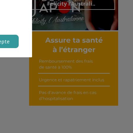
Felicity l’Australi..
epte
Découvrir cet interview