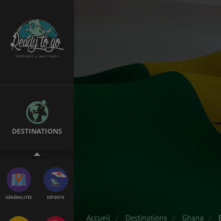
SANTÉ &
ÉTUDES
SÉCURITÉ
EMPLOIS &
BONS PLANS
STAGES
DESTINATIONS
MÉTÉO & GÉO
ASSURANCES
GÉNÉRALITÉS
DÉTENTE
Accueil
Destinations
Ghana