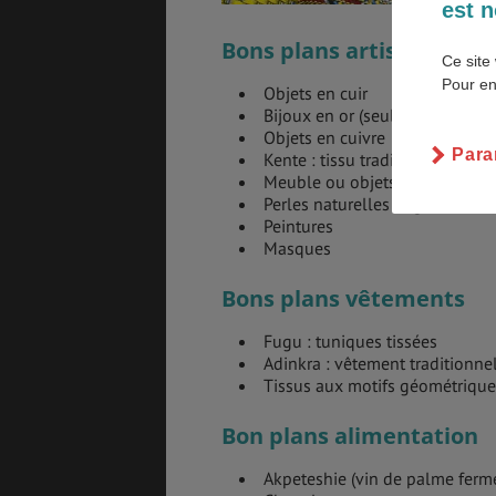
est n
Bons plans artisanat
EMPLOIS &
BONS PLANS
Ce site 
STAGES
Pour en
Objets en cuir
Bijoux en or (seuls les bijoutie
Objets en cuivre
Para
Kente : tissu traditionnel ashan
MÉTÉO & GÉO
ASSURANCES
Meuble ou objets en bois
Perles naturelles et graines
Peintures
Masques
Bons plans vêtements
Fugu : tuniques tissées
Adinkra : vêtement traditionne
Tissus aux motifs géométriques
Bon plans alimentation
Akpeteshie (vin de palme ferm