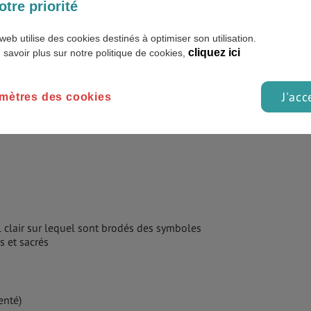
otre priorité
web utilise des cookies destinés à optimiser son utilisation.
cliquez ici
 savoir plus sur notre politique de cookies,
rs sont autorisés à en vendre, éviter les vendeurs à la sauvette !)
J'acc
mètres des cookies
ti
l clair sur lequel sont brodés des symboles
 et sacrés
enté)