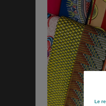
GÉNÉRALITÉS
DÉTENTE
FORMALITÉS
COÛT DE LA VIE
LOGEMENT
TRANSPORT
SANTÉ &
ÉTUDES
SÉCURITÉ
Le re