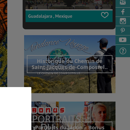
Guadalajara , Mexique
Historique du Chemin de
Saint-Jacques-de-Compostel..
Découvrir cet interview
Portraits du Japon – Bonus