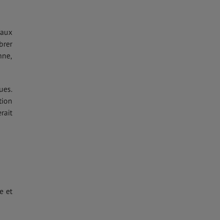
 aux
brer
nne,
ues.
tion
rait
e et