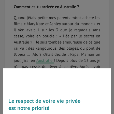
Comment es-tu arrivée en Australie ?
Quand j’étais petite mes parents m’ont acheté les
films « Mary Kate et Ashley autour du monde » et
il y’en avait 1 sur les 3 que je regardais sans
cesse, voire en boucle : « liée par le secret en
Australie » ! Je suis tombée amoureuse de ce que
j’ai vu : des kangourous, des plages, du pont de
l’opéra … Alors c’était décidé : Papa, Maman un
jour, j’irai en
Australie
! Depuis plus de 13 ans je
n’ai pas cessé de rêver à ce rêve. Après avoir
obtenu un bac STM et fait trois ans en école
hôtelière pour avoir un double diplôme en
hôtellerie (BTS et Bachelor) ce qui fut très
éprouvant, j’avais donc besoin de voir autre
chose. Diplômes obtenus, je décide de m’envoler
Le respect de votre vie privée
pour finir mes études en Australie avec l’aide
est notre priorité
d’« Australie mag » !