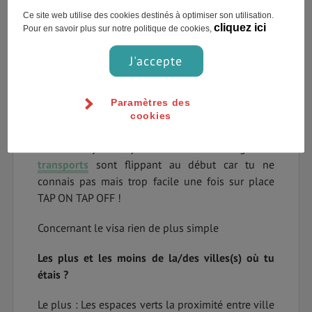
As-tu eu des difficultés à t’installer ?
Ce site web utilise des cookies destinés à optimiser son utilisation.
cliquez ici
Pour en savoir plus sur notre politique de cookies,
Non car j’ai fait appel à une agence, Australie
J'accepte
Mag, pour aller à
l’université
. J’ai au départ
commencé par des cours d’anglais à Selc School
pour l’IELTS et l’agence s’est occupé de mon
Paramètres des
logement pour le premier mois en famille
cookies
d’accueil puis je me suis trouvé une coloc. Pour la
l’assurance j’ai Go by AVA avec Australie Mag et les
transports
sont flippant au début car tu ne
connais pas mais trop facile une fois sur place
TAP ON TAP OFF !
Concernant le visa rien de plus simple
Les plus et les moins de la/des villes(s) où tu
étais ?
Le plus : Les espaces verts la proximité entre ville