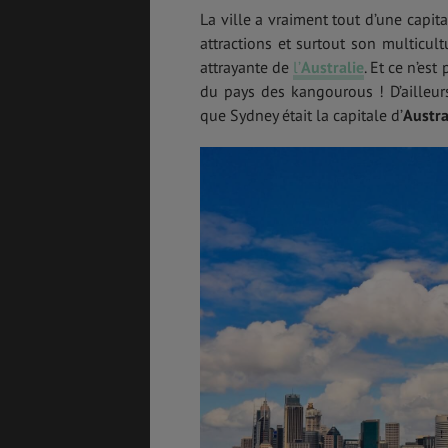
La ville a vraiment tout d’une capit
attractions et surtout son multicult
attrayante de
l’
Australie
. Et ce n’est
du pays des kangourous ! D’ailleu
GÉNÉRALITÉS
DÉTENTE
que Sydney était la capitale d’
Austra
COÛT DE LA VIE
LOGEMENT
TRANSPORT
SANTÉ &
SÉCURITÉ
ÉTUDES
EMPLOIS &
STAGES