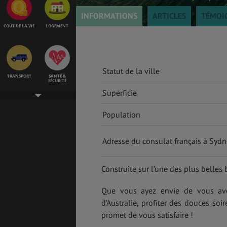
INFORMATIONS
ARTICLES
TÉMOI
COÛT DE LA VIE
LOGEMENT
Statut de la ville
TRANSPORT
SANTÉ &
SÉCURITÉ
Superficie
Population
ÉTUDES
EMPLOIS &
STAGES
Adresse du consulat français à Sydn
Construite sur l’une des plus belle
BONS PLANS
VOL
Que vous ayez envie de vous avent
d’Australie, profiter des douces soi
promet de vous satisfaire !
ASSURANCES