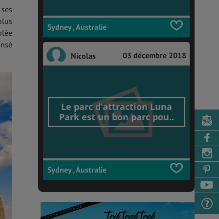
 ses
plus
Sydney , Australie
plée
ensé
03 décembre 2018
Nicolas
Le parc d'attraction Luna
Park est un bon parc pou..
Sydney , Australie