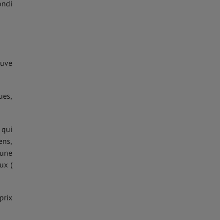
ondi
ouve
ues,
 qui
ens,
 une
ux (
prix