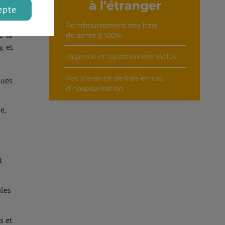
epte
e la
, et
ques
e,
t
ales
s et