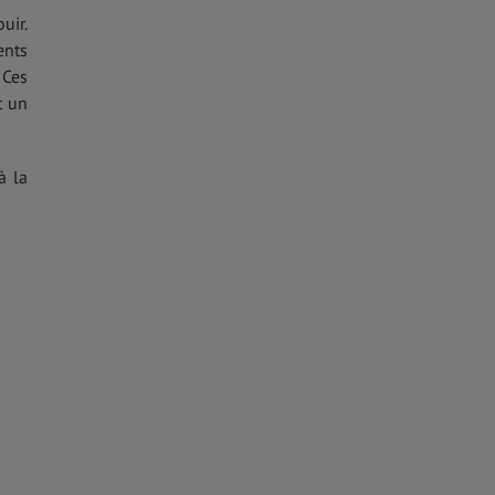
uir.
ents
 Ces
t un
à la