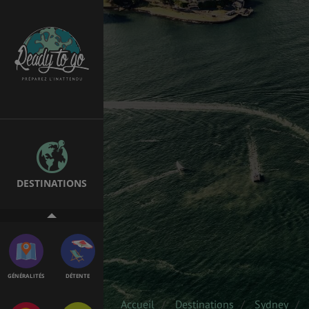
ÉTUDES
EMPLOIS &
STAGES
BONS PLANS
VOL
DESTINATIONS
ASSURANCES
GÉNÉRALITÉS
DÉTENTE
Accueil
Destinations
Sydney