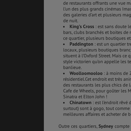
de restaurants offrants une vue m
l’un des plus grands cinémas Imax 
des galeries d’art et plusieurs m
de nuit.
King’s Cross
: est sans doute l
bars, clubs branchés et boites de 
ce quartier, plusieurs boutiques e
Paddington
: est un quartier 
locaux, plusieurs boutiques branch
situent à l’Oxford Street. Mais ce 
style victorien qu’on appelle les
banlieue.
Woolloomooloo
: à moins de 2
résidentiel.Cet endroit est très a
des restaurants les plus chics de la
Cafe de Wheels, pour goûter les M
Sinatra et Elton John !
Chinatown
: est l’endroit rêvé
surtout) sont à gogo, tout comme 
meilleures affaires et acheter de b
Outre ces quartiers,
Sydney
compte é