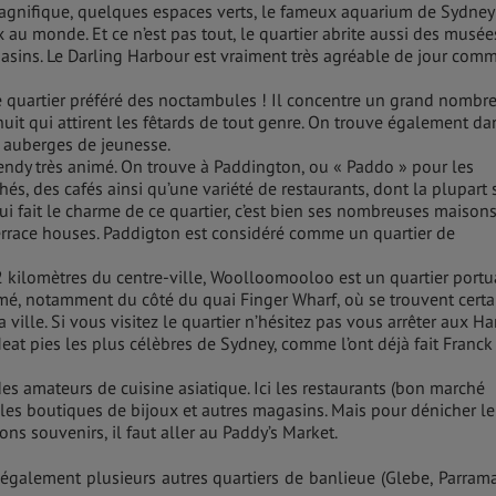
agnifique, quelques espaces verts, le fameux aquarium de Sydney
au monde. Et ce n’est pas tout, le quartier abrite aussi des musée
agasins. Le Darling Harbour est vraiment très agréable de jour com
e quartier préféré des noctambules ! Il concentre un grand nombr
nuit qui attirent les fêtards de tout genre. On trouve également da
t auberges de jeunesse.
trendy très animé. On trouve à Paddington, ou « Paddo » pour les
és, des cafés ainsi qu’une variété de restaurants, dont la plupart 
qui fait le charme de ce quartier, c’est bien ses nombreuses maison
 terrace houses. Paddigton est considéré comme un quartier de
 kilomètres du centre-ville, Woolloomooloo est un quartier portu
nimé, notamment du côté du quai Finger Wharf, où se trouvent certa
 ville. Si vous visitez le quartier n’hésitez pas vous arrêter aux Har
eat pies les plus célèbres de Sydney, comme l’ont déjà fait Franck
 des amateurs de cuisine asiatique. Ici les restaurants (bon marché
les boutiques de bijoux et autres magasins. Mais pour dénicher le
ons souvenirs, il faut aller au Paddy’s Market.
galement plusieurs autres quartiers de banlieue (Glebe, Parrama