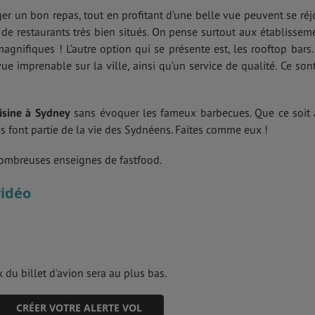
r un bon repas, tout en profitant d’une belle vue peuvent se réjo
e restaurants très bien situés. On pense surtout aux établissem
agnifiques ! L’autre option qui se présente est, les rooftop bars.
vue imprenable sur la ville, ainsi qu’un service de qualité. Ce son
isine à Sydney
sans évoquer les fameux barbecues. Que ce soit 
es font partie de la vie des Sydnéens. Faites comme eux !
ombreuses enseignes de fastfood.
vidéo
 du billet d'avion sera au plus bas.
CRÉER VOTRE ALERTE VOL