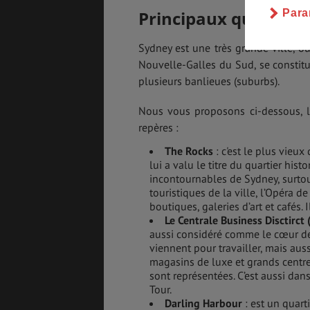
Principaux quartiers
Para
Sydney est une très grande ville, où
Nouvelle-Galles du Sud, se constitue
plusieurs banlieues (suburbs).
Nous vous proposons ci-dessous, le
repères :
The Rocks
: c'est le plus vieux
lui a valu le titre du quartier hist
incontournables de Sydney, surtout
touristiques de la ville, l’Opéra 
boutiques, galeries d’art et cafés. I
Le Centrale Business Disctirct
aussi considéré comme le cœur de l
viennent pour travailler, mais aus
magasins de luxe et grands centr
sont représentées. C’est aussi dan
Tour.
Darling Harbour
: est un quart