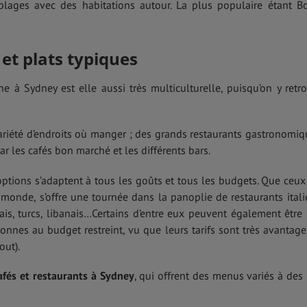
ages avec des habitations autour. La plus populaire étant B
 et plats typiques
ne à Sydney est elle aussi très multiculturelle, puisqu’on y retr
variété d’endroits où manger ; des grands restaurants gastronomiq
r les cafés bon marché et les différents bars.
options s’adaptent à tous les goûts et tous les budgets. Que ceux
monde, s’offre une tournée dans la panoplie de restaurants itali
nais, turcs, libanais…Certains d’entre eux peuvent également être
onnes au budget restreint, vu que leurs tarifs sont très avantage
out).
cafés et restaurants à Sydney
, qui offrent des menus variés à des 