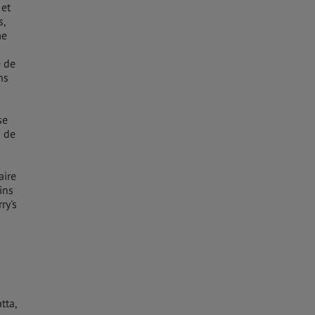
 et
s,
me
e de
ns
se
s de
aire
ins
ry's
tta,