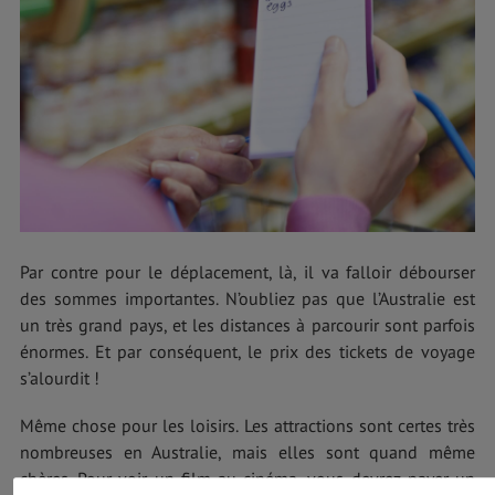
Par contre pour le déplacement, là, il va falloir débourser
des sommes importantes. N’oubliez pas que l’Australie est
un très grand pays, et les distances à parcourir sont parfois
énormes. Et par conséquent, le prix des tickets de voyage
s’alourdit !
Même chose pour les loisirs. Les attractions sont certes très
nombreuses en Australie, mais elles sont quand même
chères. Pour voir un film au cinéma, vous devrez payer un