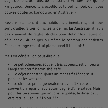
s’agit d’épices, de fruits, de poissons et viandes, tels que le
kangourou, l’émeu, le crocodile et le buffle. (Oui, oui, vous
pouvez goûter au kangourou en Australie !).
Passons maintenant aux habitudes alimentaires, qui nous
sont d’ailleurs très difficiles à définir.
En Australie
, il n’y a
pas vraiment de règles strictes pour définir les heures du
déjeuner ou du souper ou même le contenu des assiettes.
Chacun mange ce qui lui plait quand il lui plait !
Mais en général, on peut dire que :
Le petit-déjeuner, souvent très copieux, est un peu à
l’anglaise : œuf, bacon, thé, café...
Le déjeuner est toujours un repas très léger, sauf
pendant les weekends
Le dîner se prend généralement vers 18h et est
souvent un repas chaud accompagné d’une salade. Mais
pour les personnes qui ont pris le goûter, le dîner peut
être reculé jusqu’à 21h ou 22h.
Si les Australiens ont chacun des goûts différents en matière