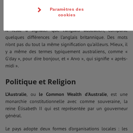
son multiculturalisme. Les Aborigènes, quant à eux, parlent
des dialectes différents selon les communautés. Le plus
Paramètres des
cookies
répandu est le créole australien.
Il reste à signaler que l’anglais australien, comporte
quelques différences de l’anglais britannique. Des mots
n’ont pas du tout la même signification qu’ailleurs. Mieux, il
y a même des termes typiquement australiens, comme «
G’day », pour dire bonjour, et « Arvo », qui signifie « après-
midi ».
Politique et Religion
L’Australie
, ou
le Common Wealth d’Australie
, est une
monarchie constitutionnelle avec comme souveraine, la
reine Élisabeth II qui est représentée par un gouverneur
général.
Le pays adopte deux formes d’organisations locales : les