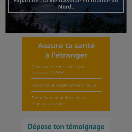
ExpatLife : la vie d’Asmae en Irlande du
Nord..
Découvrir cet interview