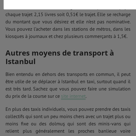
Istanbulkart
. Cette
carte rechargeable
vous permet de payer
chaque trajet 2,15 livres soit 0,51€ le trajet. Elle se recharge
du montant que vous désirez et elle n’est pas nominative.
Vous pouvez l’acheter dans les stations de métros, dans les
kiosques à journaux et chez plusieurs commerçants à 1,5€.
Autres moyens de transport à
Istanbul
Bien entendu en dehors des transports en commun, il peut
être utile de se déplacer à Istanbul en taxi, surtout quand il
est très tard. Sachez que vous pouvez faire une simulation
du prix de la course sur ce
site internet
.
En plus des taxis individuels, vous pouvez prendre des taxis
collectifs qui sont un peu moins chers avec un trajet plus ou
moins fixe ou des dolmuş qui sont des minis-vans qui
relient plus généralement les proches banlieue voire