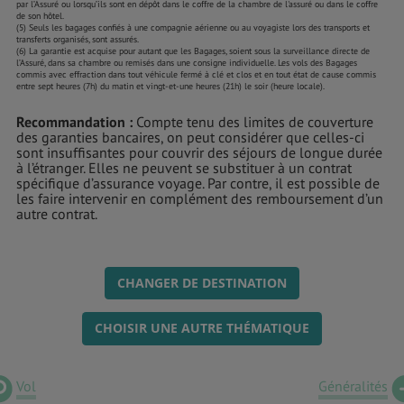
par l’Assuré ou lorsqu’ils sont en dépôt dans le coffre de la chambre de l'assuré ou dans le coffre
de son hôtel.
(5) Seuls les bagages confiés à une compagnie aérienne ou au voyagiste lors des transports et
transferts organisés, sont assurés.
(6) La garantie est acquise pour autant que les Bagages, soient sous la surveillance directe de
l’Assuré, dans sa chambre ou remisés dans une consigne individuelle. Les vols des Bagages
commis avec effraction dans tout véhicule fermé à clé et clos et en tout état de cause commis
entre sept heures (7h) du matin et vingt-et-une heures (21h) le soir (heure locale).
Recommandation :
Compte tenu des limites de couverture
des garanties bancaires, on peut considérer que celles-ci
sont insuffisantes pour couvrir des séjours de longue durée
à l’étranger. Elles ne peuvent se substituer à un contrat
spécifique d’assurance voyage. Par contre, il est possible de
les faire intervenir en complément des remboursement d’un
autre contrat.
CHANGER DE DESTINATION
CHOISIR UNE AUTRE THÉMATIQUE
Vol
Généralités