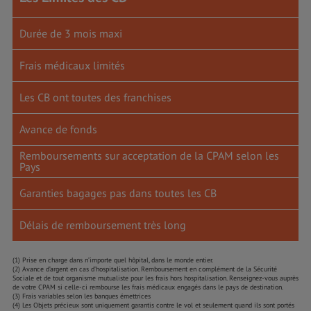
Durée de 3 mois maxi
Frais médicaux limités
Les CB ont toutes des franchises
Avance de fonds
Remboursements sur acceptation de la CPAM selon les
Pays
Garanties bagages pas dans toutes les CB
Délais de remboursement très long
(1) Prise en charge dans n’importe quel hôpital, dans le monde entier.
(2) Avance d’argent en cas d’hospitalisation. Remboursement en complément de la Sécurité
Sociale et de tout organisme mutualiste pour les frais hors hospitalisation. Renseignez-vous auprès
de votre CPAM si celle-ci rembourse les frais médicaux engagés dans le pays de destination.
(3) Frais variables selon les banques émettrices
(4) Les Objets précieux sont uniquement garantis contre le vol et seulement quand ils sont portés