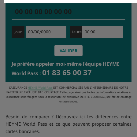
Jour
Heure
Je préfère appeler moi-même l’équipe HEYME
01 83 65 00 37
World Pass :
L’ASSURANCE
HEYME World Pass
EST COMMERCIALISÉE PAR L’INTERMÉDIAIRE DE NOTRE
PARTENAIRE EXCLUSIF, BTC COURTAGE. Cette page ainsi que toutes les informations relatives à
l’assurance sont rédigées sous la responsabilité exclusive DE BTC COURTAGE, société de courtage
en assurances.
Besoin de comparer ? Découvrez ici les différences entre
HEYME World Pass et ce que peuvent proposer certaines
cartes bancaires.