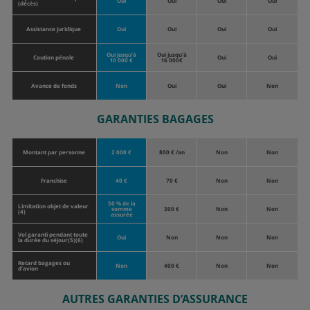
Oui
Oui
Oui
Oui
(décès)
Assistance juridique
Oui
Oui
Oui
Oui
Oui jusqu’à
Oui jusqu’à
Caution pénale
Oui
Oui
10 000 €
16 000€
Avance de fonds
Non
Oui
Oui
Non
GARANTIES BAGAGES
Montant par personne
2 000 €
800 € /an
Non
Non
Franchise
40 €
70 €
Non
Non
50 % de la
Limitation objet de valeur
somme
300 €
Non
Non
(4)
assurée
Vol garanti pendant toute
Oui
Non
Non
Non
la durée du séjour(5)(6)
Retard bagages ou
Non
400 €
Non
Non
d’avion
AUTRES GARANTIES D’ASSURANCE