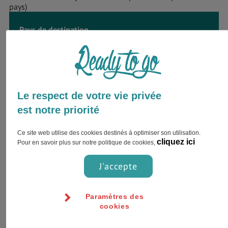
pays)
Pays de destination
JORDANIE
Le respect de votre vie privée
Envie d’être accompagné par
est notre priorité
un expert ?
Ce site web utilise des cookies destinés à optimiser son utilisation.
Inscrivez votre nom complet et choisissez
cliquez ici
Pour en savoir plus sur notre politique de cookies,
votre préférence pour le contact !
J'accepte
Paramètres des
cookies