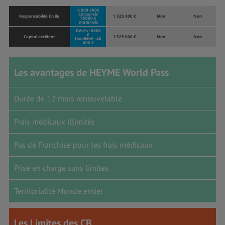
4 500 000€
Corporels
Responsabilité Civile
1 525 000 €
Non
Non
75000 €
matériels
Décès : 8000
€
Capital accident
1 525 000 €
Non
Non
Invalidité : 40
000 €
Les avantages de HEYME World Pass
Durée de 12 mois renouvelable
Frais médicaux illimités
Pas de Franchise pour les frais médicaux
Prise en charge sans limites
Territorialité Monde entier
Les Limites des CB