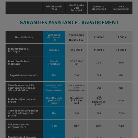
Visa Premier
HEYME World
Eurocard
Visa
Gold
Pass
Mastercard
international
Eurocard
GARANTIES ASSISTANCE - RAPATRIEMENT
Sans limite
Avance max
Hospitalisation
de montant
:
11 000 €
11 000 €
(1)
155 000 € (2)
Frais médicaux à
Illimités
155 000 €
11 000 €
11 000 €
l’étranger
Franchise de frais
Pas de
50 à 200 €
75 €
50 €
médicaux
Franchise
(3)
Rapatriement sanitaire
Oui
Oui
Oui
Oui
Titre de transport AR
Oui si plus de 15
Oui si plus de 10
pour un proche en cas
Oui
Oui
jours
jours
d’hospitalisation
d’hospitalisation
d’hospitalisation
Oui
Oui (80 euros
Oui jusqu’à
Frais de séjour pour un
(65 €
pendant 5
125 € par
Non
proche
pendant 10
nuits)
nuit
jours)
Titre de transport en cas
de décès d’un parent
Oui
Oui
Oui
Non
proche
Collaborateur de
Non
Non
Non
Non
remplacement
Rapatriement du corps