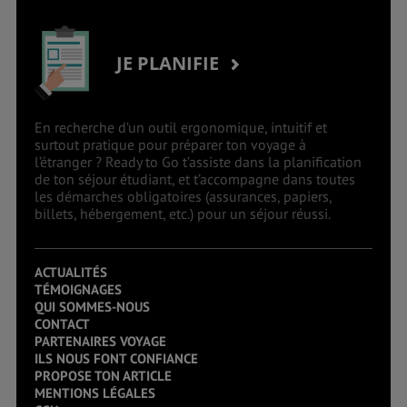
JE PLANIFIE
En recherche d’un outil ergonomique, intuitif et
surtout pratique pour préparer ton voyage à
l’étranger ? Ready to Go t’assiste dans la planification
de ton séjour étudiant, et t’accompagne dans toutes
les démarches obligatoires (assurances, papiers,
billets, hébergement, etc.) pour un séjour réussi.
ACTUALITÉS
TÉMOIGNAGES
QUI SOMMES-NOUS
CONTACT
PARTENAIRES VOYAGE
ILS NOUS FONT CONFIANCE
PROPOSE TON ARTICLE
MENTIONS LÉGALES