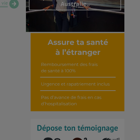
 vie
Australie..
Découvrir cet interview