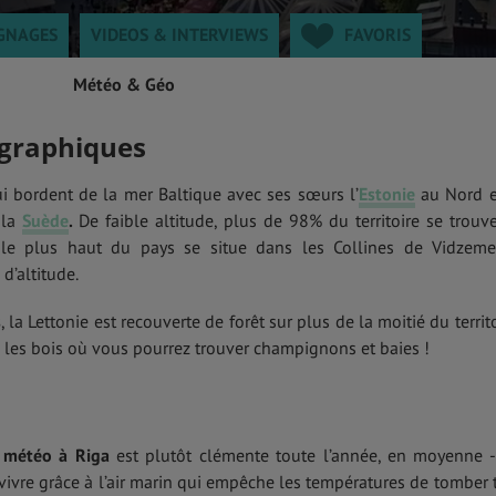
GNAGES
VIDEOS & INTERVIEWS
FAVORIS
Météo & Géo
ographiques
qui bordent de la mer Baltique avec ses sœurs l’
Estonie
au Nord e
 la
Suède
.
De faible altitude, plus de 98% du territoire se trouv
le plus haut du pays se situe dans les Collines de Vidzeme
d’altitude.
s
, la Lettonie est recouverte de forêt sur plus de la moitié du territo
s les bois où vous pourrez trouver champignons et baies !
a
météo à Riga
est plutôt clémente toute l’année, en moyenne 
e vivre grâce à l’air marin qui empêche les températures de tomber 