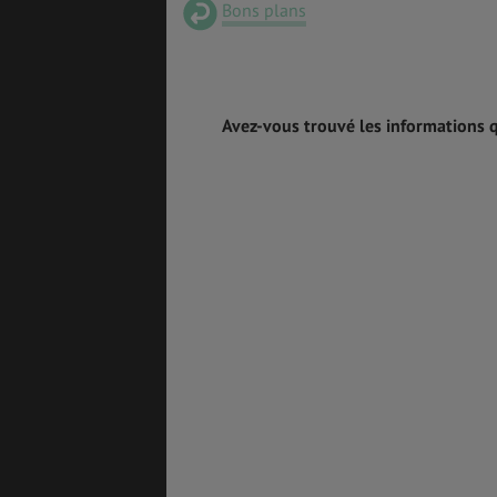
Bons plans
SANTÉ &
ÉTUDES
SÉCURITÉ
Avez-vous trouvé les informations 
EMPLOIS &
BONS PLANS
STAGES
MÉTÉO & GÉO
VOL
ASSURANCES