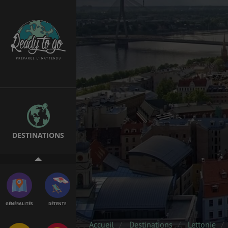
EMPLOIS &
BONS PLANS
STAGES
MÉTÉO & GÉO
VOL
DESTINATIONS
ASSURANCES
GÉNÉRALITÉS
DÉTENTE
Accueil
Destinations
Lettonie