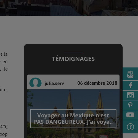
t la
TÉMOIGNAGES
e en
, le
06 décembre 2018
julia.serv
ire,
Voyager au Mexique n'est
PAS DANGEUREUX. J'ai voya..
-4°C
trop