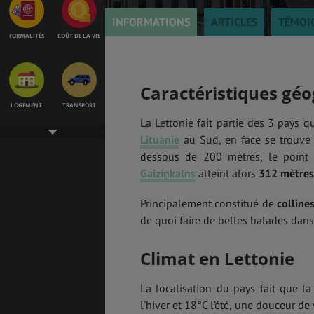
INFORMATIONS
ARTICLES
TÉMOI
FORMALITÉS
COÛT DE LA VIE
Caractéristiques gé
LOGEMENT
TRANSPORT
La Lettonie fait partie des 3 pays 
Lituanie
au Sud, en face se trouve
dessous de 200 mètres, le point 
Gaiziņkalns
atteint alors
312 mètres
SANTÉ &
ÉTUDES
SÉCURITÉ
Principalement constitué de
colline
de quoi faire de belles balades dan
EMPLOIS &
BONS PLANS
STAGES
Climat en Lettonie
La localisation du pays fait que l
l’hiver et 18°C l’été, une douceur d
MÉTÉO & GÉO
VOL