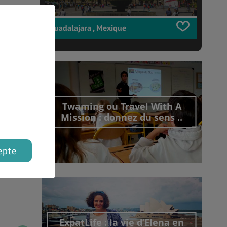
des,
Guadalajara , Mexique
qu’à
sous
Twaming ou Travel With A
h de
Mission : donnez du sens ..
ures
epte
Découvrir cet interview
ExpatLife : la vie d’Elena en