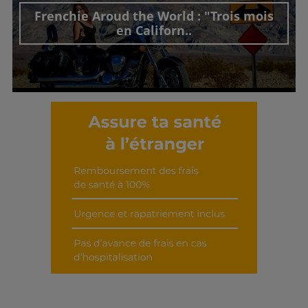
Frenchie Aroud the World : "Trois mois
en Californ..
Découvrir cet interview