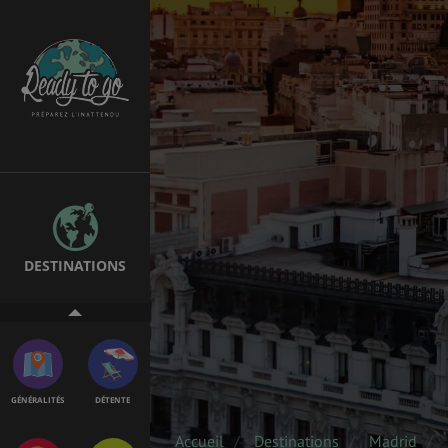
ÉTUDES
EMPLOIS &
STAGES
BONS PLANS
VOL
DESTINATIONS
ASSURANCES
GÉNÉRALITÉS
DÉTENTE
Accueil
Destinations
Madrid