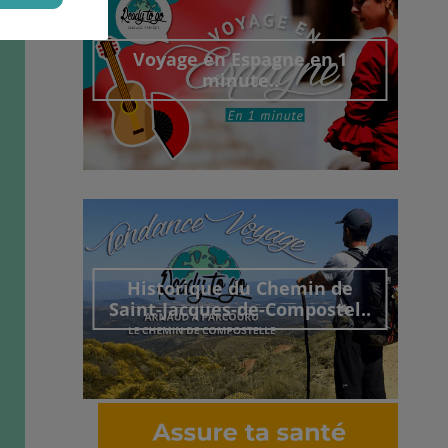
Voyage en Espagne en 1
minute..
Découvrir cet interview
Historique du Chemin de
Saint-Jacques-de-Compostel..