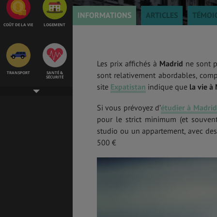
INFORMATIONS
ARTICLES
TÉMOI
COÛT DE LA VIE
LOGEMENT
Les prix affichés à
Madrid
ne sont pa
TRANSPORT
SANTÉ &
sont relativement abordables, compa
SÉCURITÉ
site
Expatistan
indique que
la vie à
Si vous prévoyez d’
étudier à Madrid
pour le strict minimum (et souven
ÉTUDES
EMPLOIS &
STAGES
studio ou un appartement, avec des 
500 €
BONS PLANS
VOL
ASSURANCES