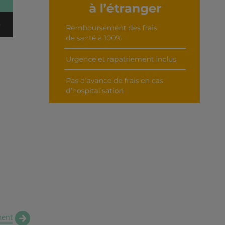
Découvrir cet interview
ent