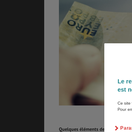
GÉNÉRALITÉS
DÉTENTE
COÛT DE LA VIE
LOGEMENT
Le re
TRANSPORT
SANTÉ &
est n
SÉCURITÉ
Ce site 
Pour en
ÉTUDES
EMPLOIS &
STAGES
Para
Quelques éléments de
comparaison 