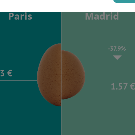
Paris
Madrid
-37.9%
3 €
1.57 €