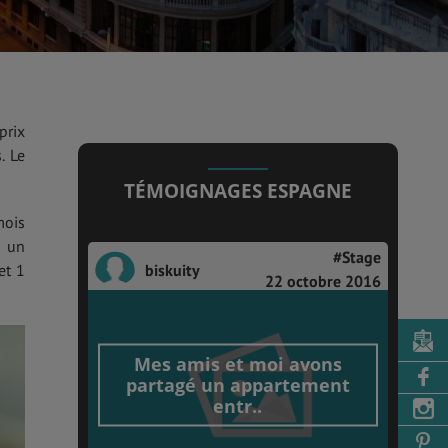
prix
. Le
TÉMOIGNAGES ESPAGNE
mois
s un
#Stage
biskuity
et 1
22 octobre 2016
Mes amis et moi avons
partagé un appartement
entr..