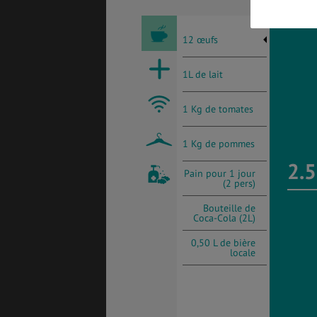
BONS PLANS
VOL
12 œufs
1L de lait
ASSURANCES
1 Kg de tomates
1 Kg de pommes
2.5
Pain pour 1 jour
(2 pers)
Bouteille de
Coca-Cola (2L)
0,50 L de bière
locale