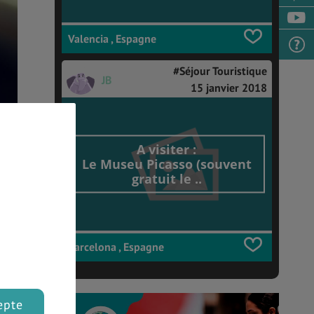
Valencia , Espagne
#Séjour Touristique
JB
15 janvier 2018
A visiter :
Le Museu Picasso (souvent
gratuit le ..
Barcelona , Espagne
epte