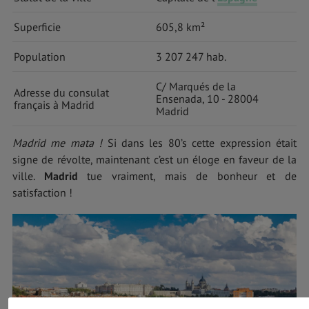
Superficie
605,8 km²
Population
3 207 247 hab.
C/ Marqués de la
Adresse du consulat
Ensenada, 10 - 28004
français à Madrid
Madrid
Madrid me mata !
Si dans les 80’s cette expression était
signe de révolte, maintenant c’est un éloge en faveur de la
ville.
Madrid
tue vraiment, mais de bonheur et de
satisfaction !