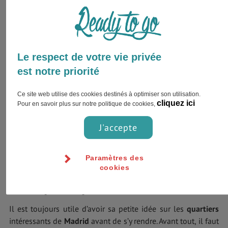
Le respect de votre vie privée
est notre priorité
Capitale de l’Espagne
, elle associe parfaitement les
Ce site web utilise des cookies destinés à optimiser son utilisation.
infrastructures modernes à l’un des plus riches patrimoines
cliquez ici
Pour en savoir plus sur notre politique de cookies,
culturels et artistiques d’Europe. Cette ville rayonne par son
histoire, son art et sa bonne humeur !
J'accepte
Madrid
c’est aussi le berceau de l’une des équipes
Paramètres des
emblématiques de foot : le
Real Madrid
.
cookies
Principaux quartiers
Il est toujours utile d’avoir sa petite idée sur les
quartiers
intéressants de
Madrid
avant de s’y rendre. Avant tout, il faut