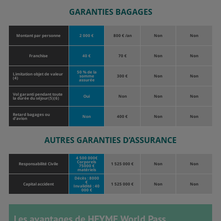
GARANTIES BAGAGES
Montant par personne
2 000 €
800 € /an
Non
Non
Franchise
40 €
70 €
Non
Non
50 % de la
Limitation objet de valeur
somme
300 €
Non
Non
(4)
assurée
Vol garanti pendant toute
Oui
Non
Non
Non
la durée du séjour(5)(6)
Retard bagages ou
Non
400 €
Non
Non
d’avion
AUTRES GARANTIES D’ASSURANCE
4 500 000€
Corporels
Responsabilité Civile
1 525 000 €
Non
Non
75000 €
matériels
Décès : 8000
€
Capital accident
1 525 000 €
Non
Non
Invalidité : 40
000 €
Les avantages de HEYME World Pass