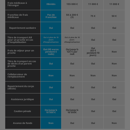
Frais médicaux à
Illimités
155 000 €
11 000 €
11 000 €
l’étranger
Franchise de frais
Pas de
50 à 200 €
75 €
50 €
médicaux
Franchise
(3)
Rapatriement sanitaire
Oui
Oui
Oui
Oui
Titre de transport AR
Oui si plus de 15
Oui si plus de 10
pour un proche en cas
Oui
Oui
jours
jours
d’hospitalisation
d’hospitalisation
d’hospitalisation
Oui
Oui (80 euros
Oui jusqu’à
Frais de séjour pour un
(65 €
pendant 5
125 € par
Non
proche
pendant 10
nuits)
nuit
jours)
Titre de transport en cas
de décès d’un parent
Oui
Oui
Oui
Non
proche
Collaborateur de
Non
Non
Non
Non
remplacement
Rapatriement du corps
Oui
Oui
Oui
Oui
(décès)
Assistance juridique
Oui
Oui
Oui
Oui
Oui jusqu’à
Oui jusqu’à
Caution pénale
Oui
Oui
10 000 €
16 000€
Avance de fonds
Non
Oui
Oui
Non