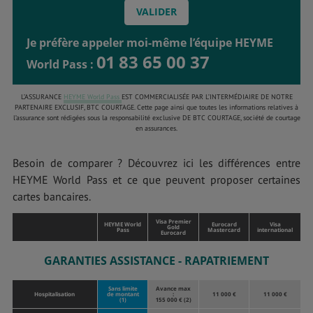
Je préfère appeler moi-même l’équipe HEYME
01 83 65 00 37
World Pass :
L’ASSURANCE
HEYME World Pass
EST COMMERCIALISÉE PAR L’INTERMÉDIAIRE DE NOTRE
PARTENAIRE EXCLUSIF, BTC COURTAGE. Cette page ainsi que toutes les informations relatives à
l’assurance sont rédigées sous la responsabilité exclusive DE BTC COURTAGE, société de courtage
en assurances.
Besoin de comparer ? Découvrez ici les différences entre
HEYME World Pass et ce que peuvent proposer certaines
cartes bancaires.
Visa Premier
HEYME World
Eurocard
Visa
Gold
Pass
Mastercard
international
Eurocard
GARANTIES ASSISTANCE - RAPATRIEMENT
Sans limite
Avance max
Hospitalisation
de montant
:
11 000 €
11 000 €
(1)
155 000 € (2)