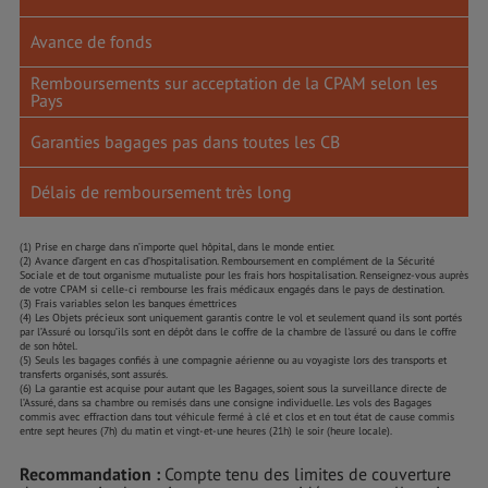
Avance de fonds
Remboursements sur acceptation de la CPAM selon les
Pays
Garanties bagages pas dans toutes les CB
Délais de remboursement très long
(1) Prise en charge dans n’importe quel hôpital, dans le monde entier.
(2) Avance d’argent en cas d’hospitalisation. Remboursement en complément de la Sécurité
Sociale et de tout organisme mutualiste pour les frais hors hospitalisation. Renseignez-vous auprès
de votre CPAM si celle-ci rembourse les frais médicaux engagés dans le pays de destination.
(3) Frais variables selon les banques émettrices
(4) Les Objets précieux sont uniquement garantis contre le vol et seulement quand ils sont portés
par l’Assuré ou lorsqu’ils sont en dépôt dans le coffre de la chambre de l'assuré ou dans le coffre
de son hôtel.
(5) Seuls les bagages confiés à une compagnie aérienne ou au voyagiste lors des transports et
transferts organisés, sont assurés.
(6) La garantie est acquise pour autant que les Bagages, soient sous la surveillance directe de
l’Assuré, dans sa chambre ou remisés dans une consigne individuelle. Les vols des Bagages
commis avec effraction dans tout véhicule fermé à clé et clos et en tout état de cause commis
entre sept heures (7h) du matin et vingt-et-une heures (21h) le soir (heure locale).
Recommandation :
Compte tenu des limites de couverture