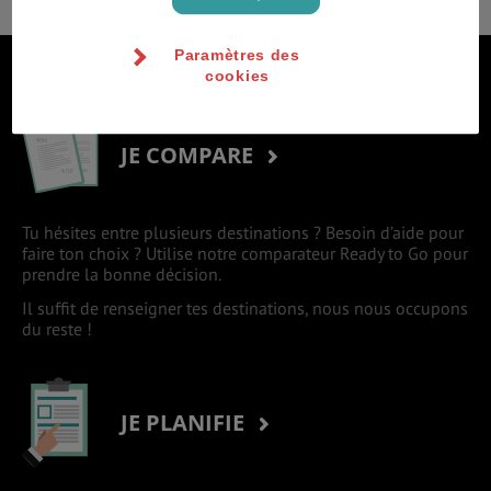
Paramètres des
S'inscrire à la newsletter
cookies
JE COMPARE
Tu hésites entre plusieurs destinations ? Besoin d’aide pour
faire ton choix ? Utilise notre comparateur Ready to Go pour
prendre la bonne décision.
Il suffit de renseigner tes destinations, nous nous occupons
du reste !
JE PLANIFIE