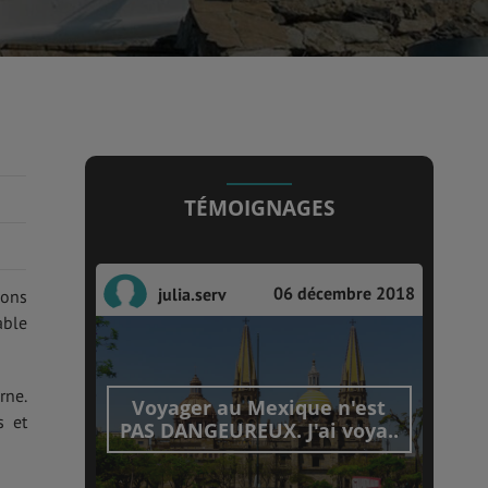
TÉMOIGNAGES
06 décembre 2018
julia.serv
ions
able
rne.
Voyager au Mexique n'est
s et
PAS DANGEUREUX. J'ai voya..