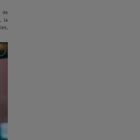
é de
, la
les,