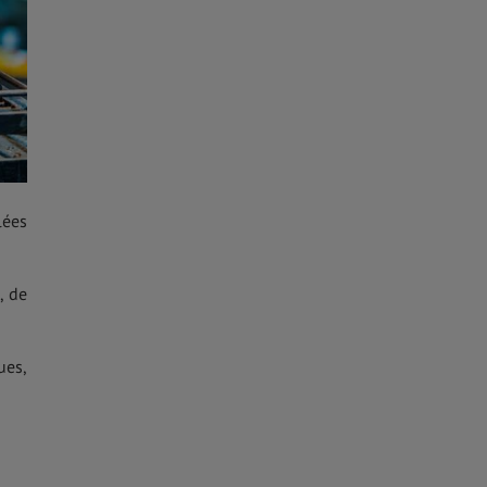
lées
, de
ues,