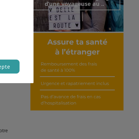
d’une voyageuse au ..
Découvrir cet interview
que
a
epte
dant
otre