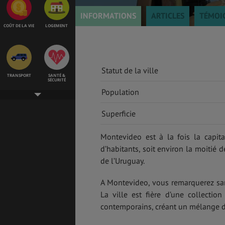
INFORMATIONS
ARTICLES
TÉMOI
COÛT DE LA VIE
LOGEMENT
Statut de la ville
TRANSPORT
SANTÉ &
SÉCURITÉ
Population
Superficie
ÉTUDES
EMPLOIS &
STAGES
Montevideo est à la fois la capita
d’habitants, soit environ la moitié d
de l’Uruguay.
VOL
ASSURANCES
A Montevideo, vous remarquerez sans
La ville est fière d’une collection
contemporains, créant un mélange de
GÉNÉRALITÉS
DÉTENTE