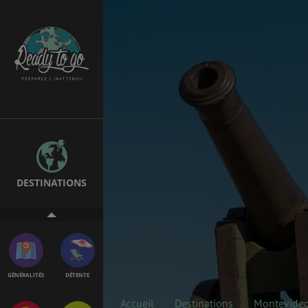
TRANSPORT
SANTÉ &
SÉCURITÉ
ÉTUDES
EMPLOIS &
STAGES
DESTINATIONS
VOL
ASSURANCES
GÉNÉRALITÉS
DÉTENTE
Accueil
Destinations
Montevide