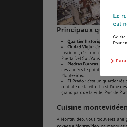
Le re
est n
Principaux quartiers
Ce site 
Quartier historique
: il abrite 
Pour en
Ciudad Vieja
: c’est la vieille 
fascinant; c'est un réel plaisir d
Puerta Del Sol. Vous y trouverez ég
Para
Piedras Blancas
: le quartier 
des années le point de référence e
Montevideo.
El Prado
: c’est un quartier ré
centrale de la ville. Il est l’une d
grand parc de la ville, Parc de Prad
Cuisine montevidée
A Montevideo, vous trouverez une g
voyage à Montevideo
, ne manquez s