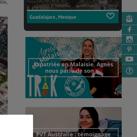
lle,
Guadalajara , Mexique
Expatriée en Malaisie, Agnès
nous parle de son e..
Découvrir cet interview
PVT Australie : témoignage