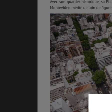
Avec son quartier historique, sa Pl
Montevideo mérite de loin de figurer 
COÛT DE LA VIE
LOGEMENT
TRANSPORT
SANTÉ &
SÉCURITÉ
ÉTUDES
EMPLOIS &
STAGES
VOL
ASSURANCES