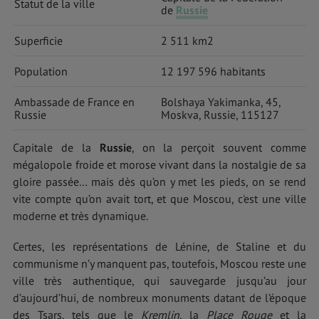
Statut de la ville
de
Russie
Superficie
2 511 km2
Population
12 197 596 habitants
Ambassade de France en
Bolshaya Yakimanka, 45,
Russie
Moskva, Russie, 115127
Capitale de la
Russie
, on la perçoit souvent comme
mégalopole froide et morose vivant dans la nostalgie de sa
gloire passée… mais dès qu’on y met les pieds, on se rend
vite compte qu’on avait tort, et que Moscou, c'est une ville
moderne et très dynamique.
Certes, les représentations de Lénine, de Staline et du
communisme n’y manquent pas, toutefois, Moscou reste une
ville très authentique, qui sauvegarde jusqu’au jour
d’aujourd’hui, de nombreux monuments datant de l’époque
des Tsars, tels que le
Kremlin
, la
Place Rouge
et la