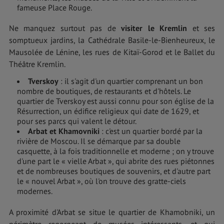
fameuse Place Rouge.
Ne manquez surtout pas de
visiter le Kremlin
et ses
somptueux jardins, la Cathédrale Basile-le-Bienheureux, le
Mausolée de Lénine, les rues de Kitaï-Gorod et le Ballet du
Théâtre Kremlin.
Tverskoy
: il s'agit d'un quartier comprenant un bon
nombre de boutiques, de restaurants et d'hôtels. Le
quartier de Tverskoy est aussi connu pour son église de la
Résurrection, un édifice religieux qui date de 1629, et
pour ses parcs qui valent le détour.
Arbat et Khamovniki
: c'est un quartier bordé par la
rivière de Moscou. Il se démarque par sa double
casquette, à la fois traditionnelle et moderne ; on y trouve
d'une part le « vielle Arbat », qui abrite des rues piétonnes
et de nombreuses boutiques de souvenirs, et d'autre part
le « nouvel Arbat », où l'on trouve des gratte-ciels
modernes.
A proximité d'Arbat se situe le quartier de Khamobniki, un
périmètre regorgeant de musées intéressants, et qui