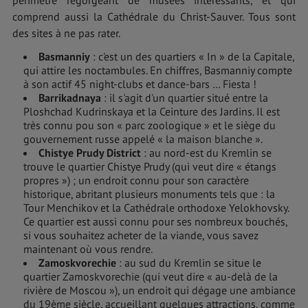
comprend aussi la Cathédrale du Christ-Sauver. Tous sont
des sites à ne pas rater.
Basmanniy
: c'est un des quartiers « In » de la Capitale,
qui attire les noctambules. En chiffres, Basmanniy compte
à son actif 45 night-clubs et dance-bars … Fiesta !
Barrikadnaya
: il s'agit d'un quartier situé entre la
Ploshchad Kudrinskaya et la Ceinture des Jardins. Il est
très connu pou son « parc zoologique » et le siège du
gouvernement russe appelé « la maison blanche ».
Chistye Prudy District
: au nord-est du Kremlin se
trouve le quartier Chistye Prudy (qui veut dire « étangs
propres ») ; un endroit connu pour son caractère
historique, abritant plusieurs monuments tels que : la
Tour Menchikov et la Cathédrale orthodoxe Yelokhovsky.
Ce quartier est aussi connu pour ses nombreux bouchés,
si vous souhaitez acheter de la viande, vous savez
maintenant où vous rendre.
Zamoskvorechie
: au sud du Kremlin se situe le
quartier Zamoskvorechie (qui veut dire « au-delà de la
rivière de Moscou »), un endroit qui dégage une ambiance
du 19ème siècle, accueillant quelques attractions, comme