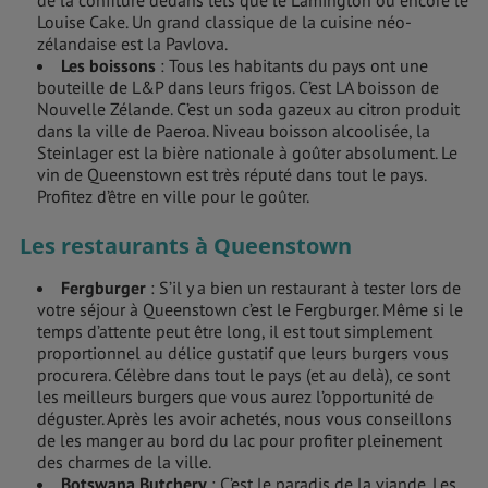
de la confiture dedans tels que le Lamington ou encore le
Louise Cake. Un grand classique de la cuisine néo-
zélandaise est la Pavlova.
Les boissons
: Tous les habitants du pays ont une
bouteille de L&P dans leurs frigos. C’est LA boisson de
Nouvelle Zélande. C’est un soda gazeux au citron produit
dans la ville de Paeroa. Niveau boisson alcoolisée, la
Steinlager est la bière nationale à goûter absolument. Le
vin de Queenstown est très réputé dans tout le pays.
Profitez d’être en ville pour le goûter.
Les restaurants à Queenstown
Fergburger
: S’il y a bien un restaurant à tester lors de
votre séjour à Queenstown c’est le Fergburger. Même si le
temps d’attente peut être long, il est tout simplement
proportionnel au délice gustatif que leurs burgers vous
procurera. Célèbre dans tout le pays (et au delà), ce sont
les meilleurs burgers que vous aurez l’opportunité de
déguster. Après les avoir achetés, nous vous conseillons
de les manger au bord du lac pour profiter pleinement
des charmes de la ville.
Botswana Butchery
: C’est le paradis de la viande. Les