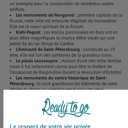
un exemple pour la construction de nombreux autres
édifices.
Les monuments de Novgorod
; première capitale de la
Russie, cette ville est entourée d’églises de monastères.
Elle est le coeur spirituel de la Russie.
Kizhi Pogost
; ces enclos paroissiales en bois ont en
plus d’être magnifiques la chance d’être situés sur une
petite île du lac Onrga en Carélie.
L’Amirauté de Saint-Pétersbourg
; construite au 19
ème, elle est l’un des symboles de la grandeur russe.
Le palais Loussoupov
; maison d’une très riche famille
russe il fut notamment connu pour être le théâtre de
l’assassinat de Raspoutine durant la révolution d’Octobre.
Les monuments du centre historique de Saint-
Pétersbourg
; ils sont grandioses les bâtiments de cette
Venise du Nord, un véritable régal pour les yeux.
Musées
De l’époque des Tsars, jusqu’à nos jours, en passant par la
fameuse époque soviétique … L’« Ours Blanc » a une très
Le respect de votre vie privée