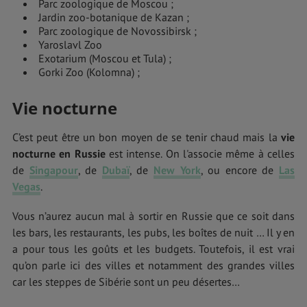
Parc zoologique de Moscou ;
Jardin zoo-botanique de Kazan ;
Parc zoologique de Novossibirsk ;
Yaroslavl Zoo
Exotarium (Moscou et Tula) ;
Gorki Zoo (Kolomna) ;
Vie nocturne
C’est peut être un bon moyen de se tenir chaud mais la
vie
nocturne en Russie
est intense. On l'associe même à celles
de
Singapour
, de
Dubaï
, de
New York
, ou encore de
Las
Vegas
.
Vous n’aurez aucun mal à sortir en Russie que ce soit dans
les bars, les restaurants, les pubs, les boîtes de nuit … Il y en
a pour tous les goûts et les budgets. Toutefois, il est vrai
qu’on parle ici des villes et notamment des grandes villes
car les steppes de Sibérie sont un peu désertes…