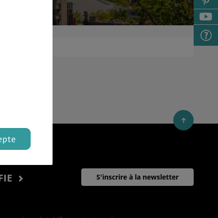
epte
FIE
S'inscrire à la newsletter