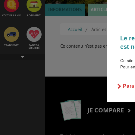
INFORMATIONS
ARTICLES
TÉMOI
COÛT DE LA VIE
LOGEMENT
Accueil
Articles
Le re
Ce contenu n’est pas encore disponib
est n
TRANSPORT
SANTÉ &
SÉCURITÉ
Ce site 
Pour en
ÉTUDES
EMPLOIS &
STAGES
Para
BONS PLANS
VOL
JE COMPARE
ASSURANCES