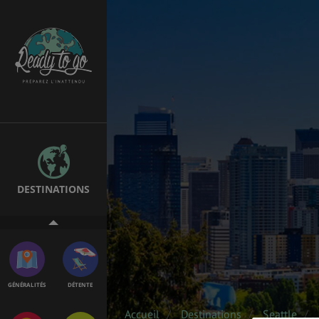
ÉTUDES
EMPLOIS &
STAGES
BONS PLANS
VOL
DESTINATIONS
ASSURANCES
GÉNÉRALITÉS
DÉTENTE
Accueil
Destinations
Seattle