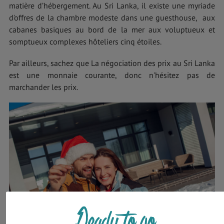
matière d’hébergement. Au Sri Lanka, il existe une myriade
d'offres de la chambre modeste dans une guesthouse, aux
cabanes basiques au bord de la mer aux voluptueux et
somptueux complexes hôteliers cinq étoiles.
Par ailleurs, sachez que La négociation des prix au Sri Lanka
est une monnaie courante, donc n'hésitez pas de
marchander les prix.