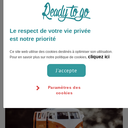
Les réseaux de transports en
Suède
Déplacement inter ville
Le respect de votre vie privée
Les infrastructures de
transport en Suède
sont
est notre priorité
irréprochables : le réseau routier est en très bon état, les
autoroutes sont gratuites, le réseau ferroviaire est très
Ce site web utilise des cookies destinés à optimiser son utilisation.
étendu et les aéroports régionaux sont nombreux. Ainsi,
cliquez ici
Pour en savoir plus sur notre politique de cookies,
vous pouvez
voyager en Suède
, d’une ville à l’autre en
empruntant :
J'accepte
Paramètres des
cookies