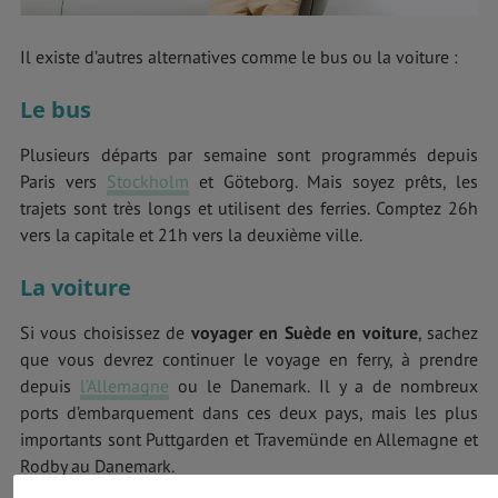
Il existe d’autres alternatives comme le bus ou la voiture :
Le bus
Plusieurs départs par semaine sont programmés depuis
Paris vers
Stockholm
et Göteborg. Mais soyez prêts, les
trajets sont très longs et utilisent des ferries. Comptez 26h
vers la capitale et 21h vers la deuxième ville.
La voiture
Si vous choisissez de
voyager en Suède en voiture
, sachez
que vous devrez continuer le voyage en ferry, à prendre
depuis
l’Allemagne
ou le Danemark. Il y a de nombreux
ports d’embarquement dans ces deux pays, mais les plus
importants sont Puttgarden et Travemünde en Allemagne et
Rodby au Danemark.