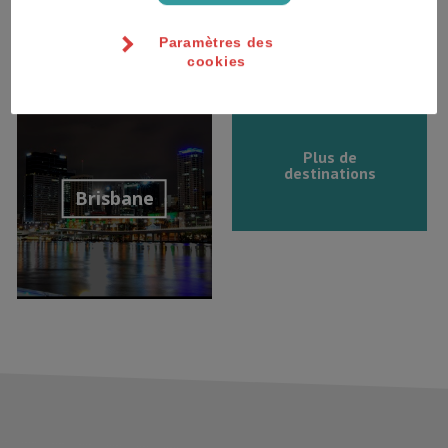
Paramètres des
cookies
Découvrir la
Découvrir la
destination
destination
Plus de
destinations
Brisbane
Découvrir la
destination