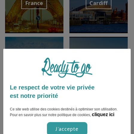
France
Cardiff
Découvrir la
Découvrir la
destination
destination
Venise
Sénégal
Le respect de votre vie privée
est notre priorité
Découvrir la
Découvrir la
Ce site web utilise des cookies destinés à optimiser son utilisation.
destination
destination
cliquez ici
Pour en savoir plus sur notre politique de cookies,
J'accepte
Bénin
Toronto