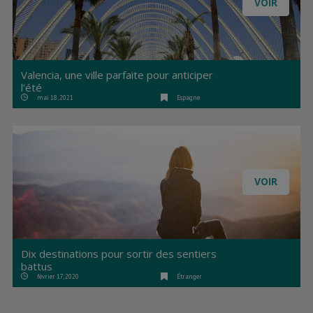
VOIR
Valencia, une ville parfaite pour anticiper
l’été
mai 18, 2021
Espagne
VOIR
Dix destinations pour sortir des sentiers
battus
février 17, 2020
Étranger