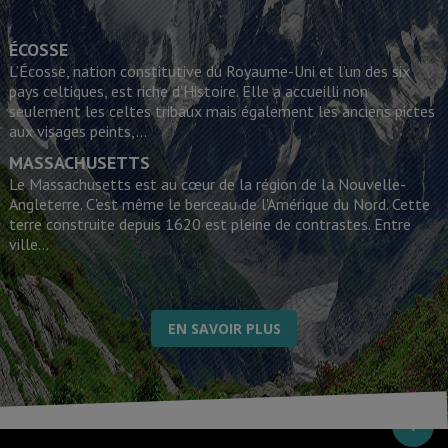
ÉCOSSE
L’Écosse, nation constitutive du Royaume-Uni et l’un des six
pays celtiques, est riche d’Histoire. Elle a accueilli non
seulement les celtes tribaux mais également les anciens pictes
aux visages peints,...
MASSACHUSETTS
Le Massachusetts est au cœur de la région de la Nouvelle-
Angleterre. C'est même le berceau de l'Amérique du Nord. Cette
terre construite depuis 1620 est pleine de contrastes. Entre
ville...
EN SAVOIR PLUS