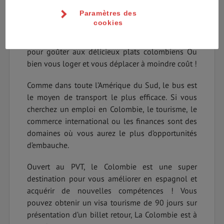
la cité perdue ou le musée de l’or !
Paramètres des
cookies
Le coût de la vie en Colombie est 58 % moins
cher qu’en France, Vous pourrez ainsi en profiter
pour goûter aux délicieux plats colombiens Ou
bien vous loger et vous déplacer à moindre coût !
Comme dans toute l’Amérique du Sud, le bus est
le moyen de transport le plus efficace. Si vous
cherchez un emploi en Colombie, le tourisme, le
commerce international ou les finances sont des
domaines où vous aurez le plus d’opportunités
d’embauche.
Ouvert au PVT, le Colombie est une super
destination pour vous améliorer en espagnol et
acquérir de nouvelles compétences ! Vous
pouvez obtenir un visa tourisme de 90 jours sur
présentation d’un billet retour, La Colombie est à