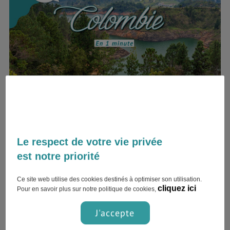
Voyage en Colombie en 1 min
septembre 10, 2020
colombie
Le respect de votre vie privée
est notre priorité
Vous rêvez d’Amérique du Sud ? Découvrez la
Ce site web utilise des cookies destinés à optimiser son utilisation.
Colombie
! Souvent citée comme le Nouvel
cliquez ici
Pour en savoir plus sur notre politique de cookies,
Eldorado, La Colombie s’est ouverte au monde et
attire de plus en plus de curieux chaque
J'accepte
année. Peut-être serez-vous le prochain à visiter