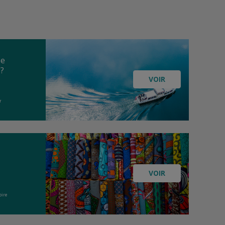
le
 ?
VOIR
r
VOIR
oire