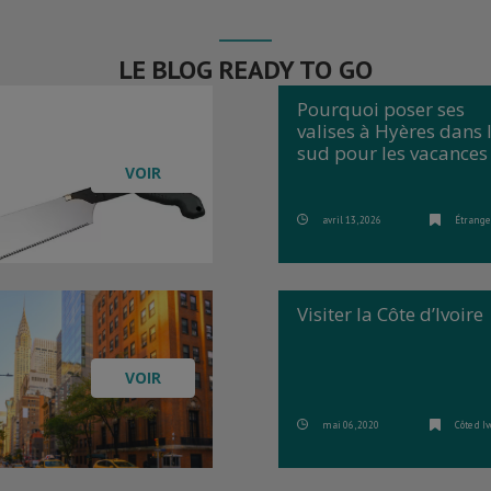
LE BLOG READY TO GO
Pourquoi poser ses
valises à Hyères dans 
sud pour les vacances
VOIR
avril 13, 2026
Étrange
Visiter la Côte d’Ivoire
VOIR
mai 06, 2020
Côte d Iv