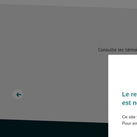
Consulte les témoi
Le re
est n
Ce site 
Pour en