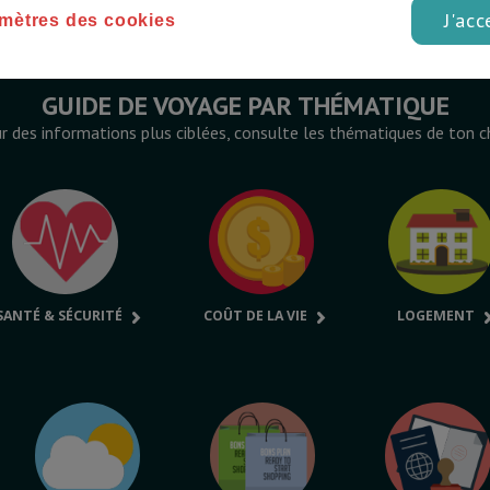
J'acc
mètres des cookies
GUIDE DE VOYAGE PAR THÉMATIQUE
r des informations plus ciblées, consulte les thématiques de ton c
SANTÉ & SÉCURITÉ
COÛT DE LA VIE
LOGEMENT