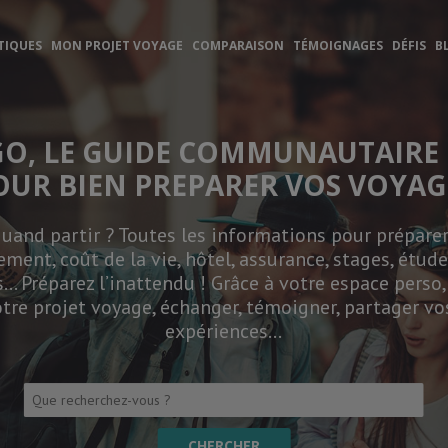
TIQUES
MON PROJET VOYAGE
COMPARAISON
TÉMOIGNAGES
DÉFIS
B
GO, LE GUIDE COMMUNAUTAIRE 
OUR BIEN PREPARER VOS VOYAG
and partir ? Toutes les informations pour préparer 
ement, coût de la vie, hôtel, assurance, stages, études
… Préparez l’inattendu ! Grâce à votre espace perso
tre projet voyage, échanger, témoigner, partager vo
expériences…