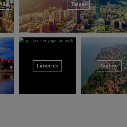
ille
Taipei
nation
Découvrir la destination
Limerick
Guinée
Découvrir la destination
Découvrir la destina