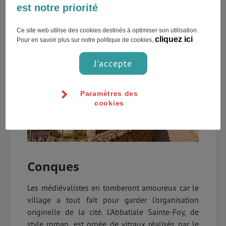
est notre priorité
allez jeter un œil !
Ce site web utilise des cookies destinés à optimiser son utilisation.
cliquez ici
Pour en savoir plus sur notre politique de cookies,
J'accepte
Paramètres des
cookies
Conques
Les médiévalistes en tomberont amoureux car le
village a tout fait pour garder l’organisation
originelle de la cité. L’Abbatiale Sainte-Foy, de
style roman, est ornée de vitraux réalisés par le