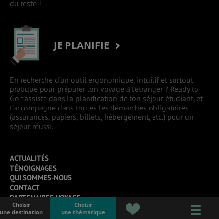
du reste !
JE PLANIFIE
En recherche d’un outil ergonomique, intuitif et surtout
pratique pour préparer ton voyage à l’étranger ? Ready to
Go t’assiste dans la planification de ton séjour étudiant, et
t’accompagne dans toutes les démarches obligatoires
(assurances, papiers, billets, hébergement, etc.) pour un
séjour réussi.
ACTUALITÉS
TÉMOIGNAGES
QUI SOMMES-NOUS
CONTACT
PARTENAIRES VOYAGE
Choisir
Choisir
ILS NOUS FONT CONFIANCE
une destination
une thématique
PROPOSE TON ARTICLE