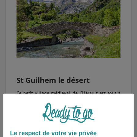
St Guilhem le désert
Ce petit village médiéval de l’Hérault est tout à
fait charmant ! L’été, les touristes et pèlerins s’y
pressent mais si vous y allez hors-saison, vous
découvrirez l’un des plus beaux villages de
France ! L’Abbaye de Gellone est classée au
Patrimoine Mondial de l’UNESCO et abriterait les
Le respect de votre vie privée
reliques de Saint-Guilhem et de la Vraie Croix,