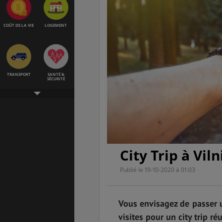
COÛT DE LA VIE
LOGEMENT
TRANSPORT
SANTÉ &
SÉCURITÉ
ÉTUDES
EMPLOIS &
STAGES
City Trip à Viln
Publié le 19-10-2020 à 01:03
BONS PLANS
VOL
Vous envisagez de passer 
visites pour un city trip réu
ASSURANCES