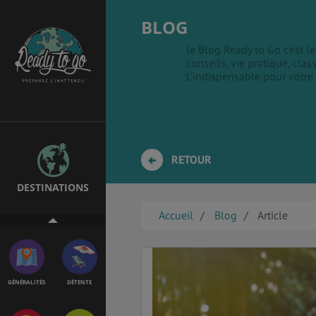
BLOG
le Blog Ready to Go c'est 
conseils, vie pratique, clas
ÉTUDES
EMPLOIS &
L'indispensable pour votre
STAGES
BONS PLANS
VOL
RETOUR
DESTINATIONS
ASSURANCES
Accueil
Blog
Article
GÉNÉRALITÉS
DÉTENTE