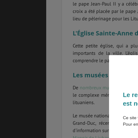
le pape Jean-Paul II y a célé
croix a été placée par le pape 
BONS PLANS
VOL
lieu de pèlerinage pour les Lit
L'Église Sainte-Anne d
Cette petite église, qui a p
ASSURANCES
importants de la ville. L'ég
comprendre le passé de la ville
Les musées historique
De
nombreux musées historiq
Le re
le complexe mémorial de Tusku
lituaniens.
est n
Le musée national relate l’hist
Ce site 
Grand-Duc, récemment recons
Pour en
d'information sur l'histoire d
Manoir de Liubavas
et
Musée de