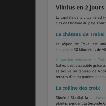
Vilnius en 2 jours
La capitale de la Lituanie est 
clés de l’histoire du pays. Pour
GÉNÉRALITÉS
DÉTENTE
Le château de Trakai
La région de Trakai est une
COÛT DE LA VIE
LOGEMENT
seulement 30 kilomètres de Vil
L'attraction principale de Trak
Galve, il est accessible grâce à
se trouve un tableau de Notr
TRANSPORT
SANTÉ &
SÉCURITÉ
œuvres d'art du patrimoine litu
La colline des croix
ÉTUDES
EMPLOIS &
STAGES
Située à Siauliai, la
colline de
plantés pendant la Seconde Gu