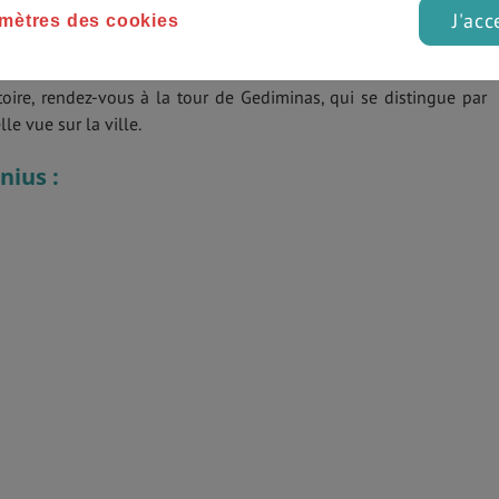
J'acc
mètres des cookies
oire, rendez-vous à la tour de Gediminas, qui se distingue par
le vue sur la ville.
nius :