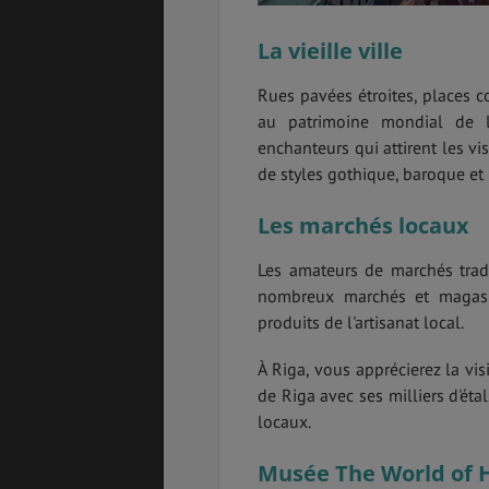
La vieille ville
Rues pavées étroites, places co
au patrimoine mondial de l
enchanteurs qui attirent les v
de styles gothique, baroque et
Les marchés locaux
Les amateurs de marchés tradi
nombreux marchés et magasi
produits de l'artisanat local.
À Riga, vous apprécierez la vi
de Riga avec ses milliers d'ét
locaux.
Musée The World of 