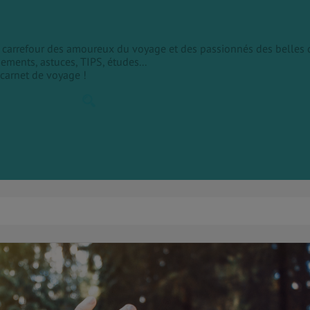
le carrefour des amoureux du voyage et des passionnés des belles 
sements, astuces, TIPS, études...
 carnet de voyage !