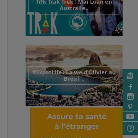
Trik Trak Trek : Mai Loan en
Australie..
Découvrir cet interview
#ExpatLife : La vie d’Olivier au
Brésil ..
Découvrir cet interview