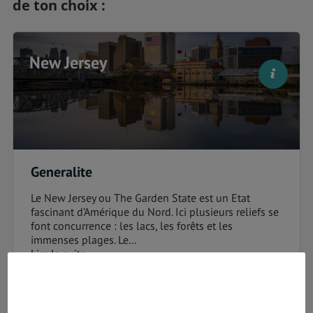
de ton choix :
New Jersey
Generalite
Le New Jersey ou The Garden State est un Etat
fascinant d’Amérique du Nord. Ici plusieurs reliefs se
font concurrence : les lacs, les forêts et les
immenses plages. Le...
Lire la suite
Sante