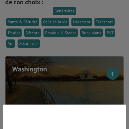
de ton choix :
Généralités
Santé & Sécurité
Coût de la vie
Logement
Transport
Études
Détente
Emplois & Stages
Bons plans
PVT
Vol
Assurances
Washington
Généralités
Avant-gardiste, culturelle et rayonnante, Washington,