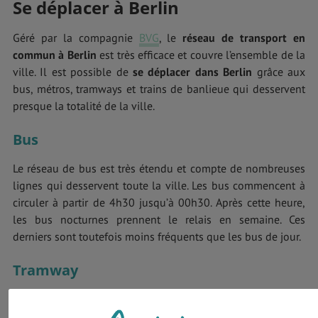
Se déplacer à Berlin
Géré par la compagnie
BVG
, le
réseau de transport en
commun à Berlin
est très efficace et couvre l’ensemble de la
ville. Il est possible de
se déplacer dans Berlin
grâce aux
bus, métros, tramways et trains de banlieue qui desservent
presque la totalité de la ville.
Bus
Le réseau de bus est très étendu et compte de nombreuses
lignes qui desservent toute la ville. Les bus commencent à
circuler à partir de 4h30 jusqu’à 00h30. Après cette heure,
les bus nocturnes prennent le relais en semaine. Ces
derniers sont toutefois moins fréquents que les bus de jour.
Tramway
Le tramway circule uniquement dans la partie Est de la ville.
Il y a près d’une vingtaine de lignes opérationnelles toute la