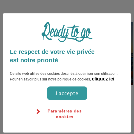
Le respect de votre vie privée
Frankfurt am Main,Allemagne
est notre priorité
Ce site web utilise des cookies destinés à optimiser son utilisation.
cliquez ici
Pour en savoir plus sur notre politique de cookies,
Vie très chère à Francfort. La
J'accepte
seule chose pas trop chère est la
nourriture, donc prévoir de
Paramètres des
l'argen...
cookies
Coût de la vie