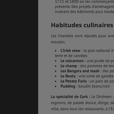
1725 et 1800 où les commerçants ét
présente. Des projets d’aménagemen
insérant des bâtiments plus mode
Habitudes culinaires
Les Irlandais sont réputés pour av
mouton.
L’Irish stew
: le plat national
terre et de carottes
Le colcannon
: une purée de p
Le champ
: des pommes de terr
Les Bangers and mash
: des po
Le Boxty
: une sorte de galett
Le Potato Farls
: un pain de p
Pudding
: boudin blanc/noir
La spécialité de Cork :
Le Drisheen. 
rognons, de patate douce, d’orge, de
ville, dans tous les restaurants, à l