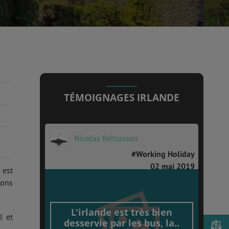
TÉMOIGNAGES IRLANDE
Nicolas Belhassen
#Working Holiday
02 mai 2019
 est
ions
L'irlande est très bien
l et
desservie par les bus, la..