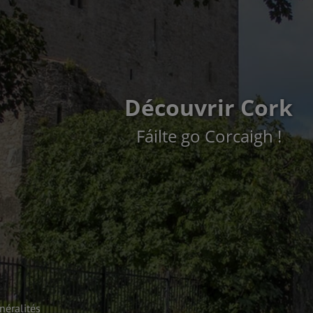
Découvrir Cork
Fáilte go Corcaigh !
néralités