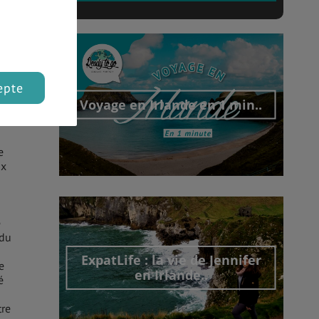
epte
Voyage en Irlande en 1 min..
s et
e
ux
Découvrir cet interview
e
 du
ExpatLife : la vie de Jennifer
e
en Irlande..
é
tre