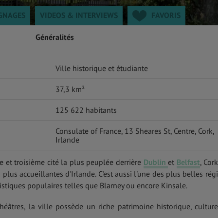
GNAGES
VIDEOS & INTERVIEWS
FAVORIS
Généralités
Ville historique et étudiante
37,3 km²
125 622 habitants
Consulate of France, 13 Sheares St, Centre, Cork,
Irlande
 et troisième cité la plus peuplée derrière
Dublin
et
Belfast
, Cork
 plus accueillantes d'Irlande. C'est aussi l'une des plus belles rég
istiques populaires telles que Blarney ou encore Kinsale.
héâtres, la ville possède un riche patrimoine historique, culture