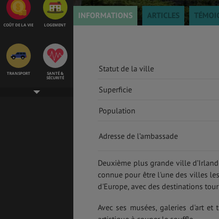
INFORMATIONS
ARTICLES
TÉMOI
COÛT DE LA VIE
LOGEMENT
Statut de la ville
TRANSPORT
SANTÉ &
SÉCURITÉ
Superficie
Population
ÉTUDES
EMPLOIS &
STAGES
Adresse de l’ambassade
Deuxième plus grande ville d’Irlande
BONS PLANS
VOL
connue pour être l'une des villes les
d'Europe, avec des destinations tour
Avec ses musées, galeries d'art et t
ASSURANCES