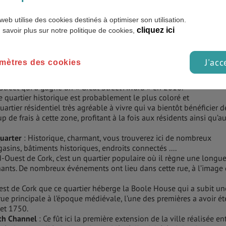
web utilise des cookies destinés à optimiser son utilisation.
cliquez ici
 savoir plus sur notre politique de cookies,
J'acc
mètres des cookies
e vous trouverez le cœur historique de la ville, les petits commerce
Street qui a gagné un « Great Street Award » en 2016.
e quartier historique est probablement le plus coloré et
artier résidentiel très agréable à vivre qui va bientôt bénéficier d
de frais à cette zone, profitant à la fois aux résidents ainsi qu’a
uarter
: Historique, charmant, vous trouverez ici de nombreux
asins, bâtiments historiques, endroits connectés ....
-Ouest de Cork, c’est un quartier populaire où il règne une longu
chants. De nombreux événements ont lieu dans cette rue, à l’image
Ouest de Cork que ce quartier héberge la Boole House qui a subit un
 rue principale à l’époque médiévale, l’une des premières a avoir ét
et 1750.
uth Channel
: Ce fût ici la première extension de la ville réalisée en