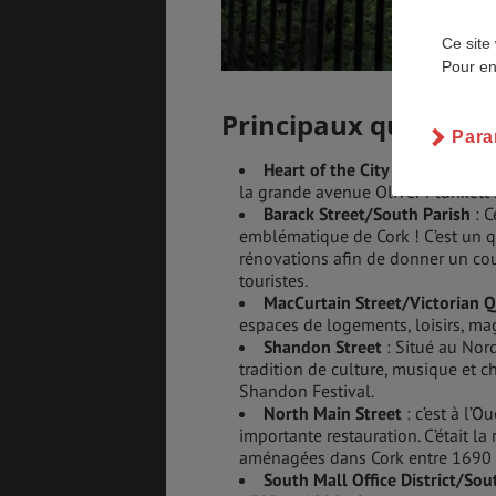
Ce site 
BONS PLANS
VOL
Pour en
Principaux quartiers
Para
ASSURANCES
Heart of the City
: C’est ici qu
la grande avenue Oliver Plunkett 
Barack Street/South Parish
: C
emblématique de Cork ! C’est un qu
rénovations afin de donner un coup 
touristes.
MacCurtain Street/Victorian Q
espaces de logements, loisirs, mag
Shandon Street
: Situé au Nord
tradition de culture, musique et 
Shandon Festival.
North Main Street
: c’est à l’
importante restauration. C’était la
aménagées dans Cork entre 1690 
South Mall Office District/So