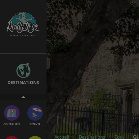
ÉTUDES
EMPLOIS &
STAGES
BONS PLANS
VOL
DESTINATIONS
ASSURANCES
GÉNÉRALITÉS
DÉTENTE
Accueil
Destinations
Cork
Gé