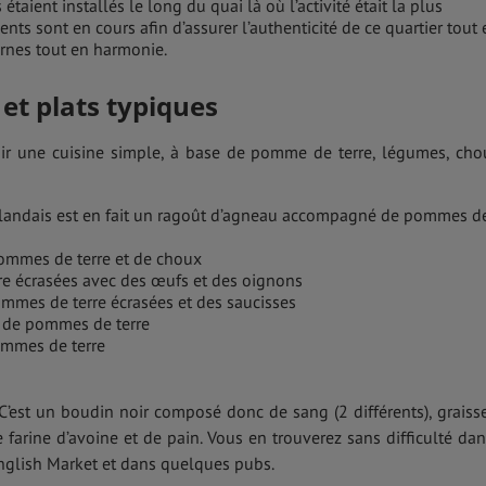
aient installés le long du quai là où l’activité était la plus
ts sont en cours afin d’assurer l’authenticité de ce quartier tout 
rnes tout en harmonie.
 et plats typiques
oir une cuisine simple, à base de pomme de terre, légumes, cho
 irlandais est en fait un ragoût d’agneau accompagné de pommes d
ommes de terre et de choux
e écrasées avec des œufs et des oignons
mmes de terre écrasées et des saucisses
e de pommes de terre
ommes de terre
C’est un boudin noir composé donc de sang (2 différents), graiss
 farine d’avoine et de pain. Vous en trouverez sans difficulté dan
’English Market et dans quelques pubs.