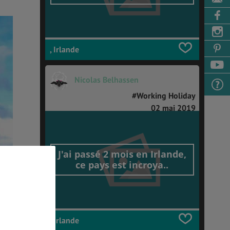
, Irlande
Nicolas Belhassen
#Working Holiday
02 mai 2019
J'ai passé 2 mois en Irlande,
ce pays est incroya..
, Irlande