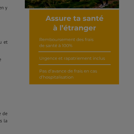
en y
Découvrir cet interview
u et
e
e de
s la