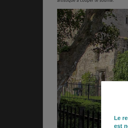
artistique à couper le souffle.
GÉNÉRALITÉS
DÉTENTE
COÛT DE LA VIE
LOGEMENT
TRANSPORT
SANTÉ &
SÉCURITÉ
ÉTUDES
EMPLOIS &
STAGES
Le re
est n