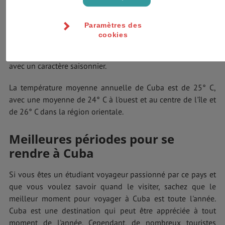
novembre à avril et coïncide avec l'hiver cubain.
Paramètres des
En raison de la proximité de l'île avec le Tropique du Cancer,
cookies
Cuba se trouve à la frontière entre les zones tropicales et
extratropicales de circulation, recevant l'influence des deux
avec un caractère saisonnier.
La température moyenne annuelle de Cuba est de 25° C,
avec une moyenne de 24° C à l'ouest et au centre de l'île et
de 26° C dans la région orientale.
Meilleures périodes pour se
rendre à Cuba
Si vous êtes un étudiant voyageur passionné par ce pays et
que vous voulez savoir quand le visiter, sachez que le
meilleur moment pour voyager à Cuba est toute l'année.
Cuba est une destination qui peut être appréciée à tout
moment de l'année. Cependant, de nombreux touristes