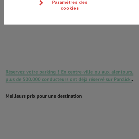
Paramètres des
cookies
Réservez votre parking ! En centre-ville ou aux alentours,
plus de 500.000 conducteurs ont déjà réservé sur Parclick.
.
Meilleurs prix pour une destination