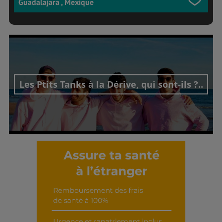
Guadalajara , Mexique
Les Ptits Tanks à la Dérive, qui sont-ils ?..
Découvrir cet interview