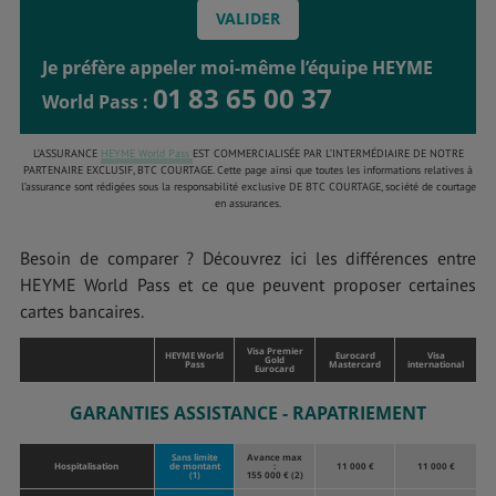
Je préfère appeler moi-même l’équipe HEYME
01 83 65 00 37
World Pass :
L’ASSURANCE
HEYME World Pass
EST COMMERCIALISÉE PAR L’INTERMÉDIAIRE DE NOTRE
PARTENAIRE EXCLUSIF, BTC COURTAGE. Cette page ainsi que toutes les informations relatives à
l’assurance sont rédigées sous la responsabilité exclusive DE BTC COURTAGE, société de courtage
en assurances.
Besoin de comparer ? Découvrez ici les différences entre
HEYME World Pass et ce que peuvent proposer certaines
cartes bancaires.
Visa Premier
HEYME World
Eurocard
Visa
Gold
Pass
Mastercard
international
Eurocard
GARANTIES ASSISTANCE - RAPATRIEMENT
Sans limite
Avance max
Hospitalisation
de montant
:
11 000 €
11 000 €
(1)
155 000 € (2)