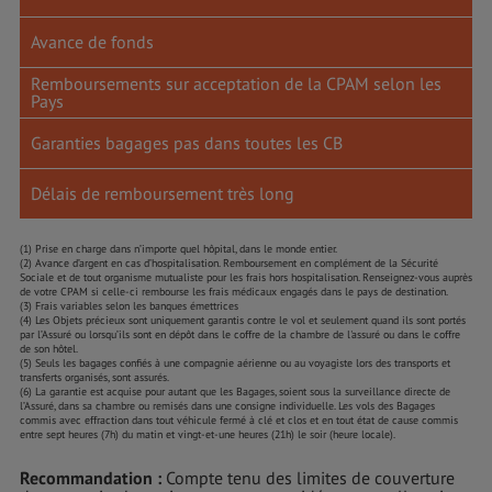
Avance de fonds
Remboursements sur acceptation de la CPAM selon les
Pays
Garanties bagages pas dans toutes les CB
Délais de remboursement très long
(1) Prise en charge dans n’importe quel hôpital, dans le monde entier.
(2) Avance d’argent en cas d’hospitalisation. Remboursement en complément de la Sécurité
Sociale et de tout organisme mutualiste pour les frais hors hospitalisation. Renseignez-vous auprès
de votre CPAM si celle-ci rembourse les frais médicaux engagés dans le pays de destination.
(3) Frais variables selon les banques émettrices
(4) Les Objets précieux sont uniquement garantis contre le vol et seulement quand ils sont portés
par l’Assuré ou lorsqu’ils sont en dépôt dans le coffre de la chambre de l'assuré ou dans le coffre
de son hôtel.
(5) Seuls les bagages confiés à une compagnie aérienne ou au voyagiste lors des transports et
transferts organisés, sont assurés.
(6) La garantie est acquise pour autant que les Bagages, soient sous la surveillance directe de
l’Assuré, dans sa chambre ou remisés dans une consigne individuelle. Les vols des Bagages
commis avec effraction dans tout véhicule fermé à clé et clos et en tout état de cause commis
entre sept heures (7h) du matin et vingt-et-une heures (21h) le soir (heure locale).
Recommandation :
Compte tenu des limites de couverture