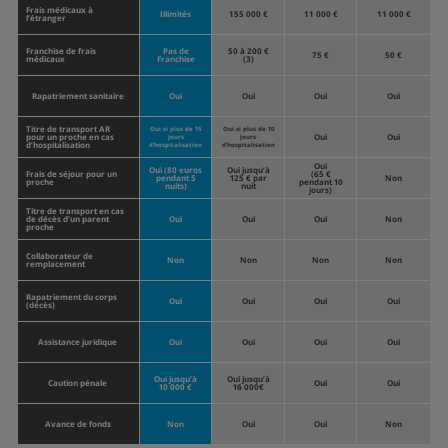
Frais médicaux à
Illimités
155 000 €
11 000 €
11 000 €
l’étranger
Franchise de frais
Pas de
50 à 200 €
75 €
50 €
médicaux
Franchise
(3)
Rapatriement sanitaire
Oui
Oui
Oui
Oui
Titre de transport AR
Oui si plus de 15
Oui si plus de 10
pour un proche en cas
Oui
Oui
jours
jours
d’hospitalisation
d’hospitalisation
d’hospitalisation
Oui
Oui (80 euros
Oui jusqu’à
Frais de séjour pour un
(65 €
pendant 5
125 € par
Non
proche
pendant 10
nuits)
nuit
jours)
Titre de transport en cas
de décès d’un parent
Oui
Oui
Oui
Non
proche
Collaborateur de
Non
Non
Non
Non
remplacement
Rapatriement du corps
Oui
Oui
Oui
Oui
(décès)
Assistance juridique
Oui
Oui
Oui
Oui
Oui jusqu’à
Oui jusqu’à
Caution pénale
Oui
Oui
10 000 €
16 000€
Avance de fonds
Non
Oui
Oui
Non