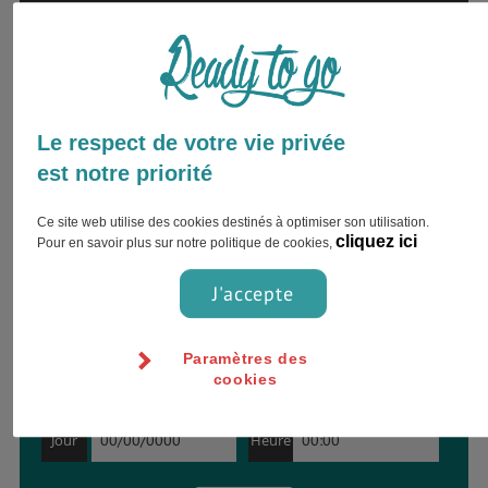
Envie d’être accompagné par
un expert ?
Inscrivez votre nom complet et choisissez
Le respect de votre vie privée
votre préférence pour le contact !
est notre priorité
Ce site web utilise des cookies destinés à optimiser son utilisation.
cliquez ici
Pour en savoir plus sur notre politique de cookies,
J'accepte
Paramètres des
cookies
Jour
Heure