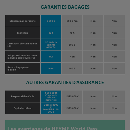
GARANTIES BAGAGES
Montant par personne
2 000 €
800 € /an
Non
Non
Franchise
40 €
70 €
Non
Non
50 % de la
Limitation objet de valeur
somme
300 €
Non
Non
(4)
assurée
Vol garanti pendant toute
Oui
Non
Non
Non
la durée du séjour(5)(6)
Retard bagages ou
Non
400 €
Non
Non
d’avion
AUTRES GARANTIES D’ASSURANCE
4 500 000€
Corporels
Responsabilité Civile
1 525 000 €
Non
Non
75000 €
matériels
Décès : 8000
€
Capital accident
1 525 000 €
Non
Non
Invalidité : 40
000 €
Les avantages de HEYME World Pass