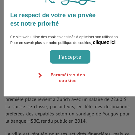
Le respect de votre vie privée
est notre priorité
Ce site web utilise des cookies destinés à optimiser son utilisation.
cliquez ici
Pour en savoir plus sur notre politique de cookies,
J'accepte
Paramètres des
cookies
Selon Forbes, les Genevois touchent 20.40 $ net par heure,
soit le second salaire horaire net le plus élevé au monde. La
première place revient à Zurich avec un salaire de 22.60 $ !
La suisse se classe, par ailleurs, en tête des destinations
préférées des expatriés selon un sondage de Yougov pour
la banque HSBC, rendu public en 2014.
La ville est réputée pour ses activités financières, mais ce