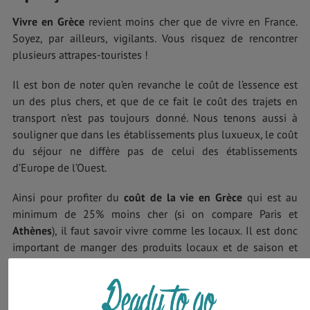
Vivre en Grèce
revient moins cher que de vivre en France.
Soyez, par ailleurs, vigilants. Vous risquez de rencontrer
plusieurs attrapes-touristes !
Il est bon de noter qu’en revanche le coût de l’essence est
un des plus chers, et que de ce fait le coût des trajets en
transport n’est pas toujours donné. Nous tenons aussi à
souligner que dans les établissements plus luxueux, le coût
du séjour ne diffère pas de celui des établissements
d’Europe de l’Ouest.
Ainsi pour profiter du
coût de la vie en Grèce
qui est au
minimum de 25% moins cher (si on compare Paris et
Athènes
), il faut savoir vivre comme les locaux. Il est donc
important de manger des produits locaux et de saison et
d’éviter de sortir dans les endroits trop touristiques.