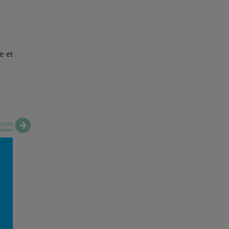
e et
ent