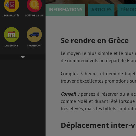
INFORMATIONS
ARTICLES
TÉMOI
FORMALITÉS
COÛT DE LA VIE
Se rendre en Grèce
LOGEMENT
TRANSPORT
Le moyen le plus simple et le plus 
de nombreux vols au départ de Franc
Comptez 3 heures et demi de trajet
SANTÉ &
ÉTUDES
SÉCURITÉ
trouver d’excellentes promotions sur
Conseil :
pensez à réserver ou à ach
comme Noël et durant l’été lorsque 
EMPLOIS &
BONS PLANS
très élevés, mais les billets sont diffi
STAGES
Déplacement inter-vi
MÉTÉO & GÉO
VOL