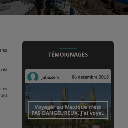
erez
TÉMOIGNAGES
uvez
06 décembre 2018
julia.serv
ntes
sont
Voyager au Mexique n'est
PAS DANGEUREUX. J'ai voya..