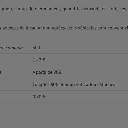
option, car au dernier moment, quand la demande est forte les 
des agences de location non agrées. Leurs véhicules sont souvent v
s en commun
30 €
1,42 €
e
A partir de 90€
Comptez 60€ pour un vol Corfou - Athènes
0,80 €