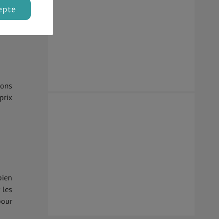
vent
epte
dans
 un
sons
prix
bien
 les
pour