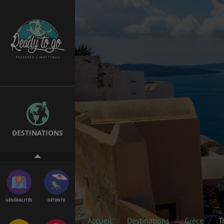
EMPLOIS &
BONS PLANS
STAGES
MÉTÉO & GÉO
VOL
DESTINATIONS
ASSURANCES
GÉNÉRALITÉS
DÉTENTE
Accueil
Destinations
Grèce
T