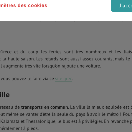
e plus rapide pour se déplacer en Grèce. De grands autocars desser
J'acc
mètres des cookies
s de nombreux autres bus vous permettent de vous rendre même 
vous donner un exemple de prix,
comptez en moyenne 10€ pour
rèce et du coup les ferries sont très nombreux et les liai
 la haute saison. Les retards sont aussi assez courants, mais le 
il augmente très vite lorsqu’on rajoute une voiture.
, vous pouvez le faire via ce
site grec
.
lle
 réseau de
transports en commun
. La ville la mieux équipée est 
eut même se vanter d’être la seule du pays à avoir le métro ! Pour
Kalamata et Thessalonique, le bus est à privilégier. En revanche 
généralement à pieds.