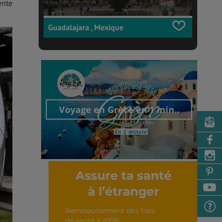
ente
Guadalajara , Mexique
Voyage en Grèce en 1 min..
Découvrir cet interview