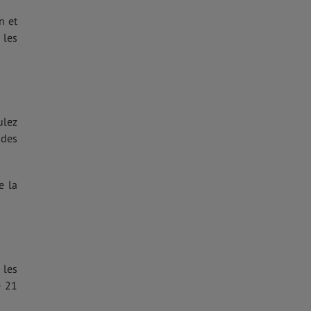
n et
 les
ulez
 des
e la
 les
e 21