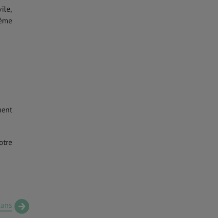
ile,
même
ment
otre
lans