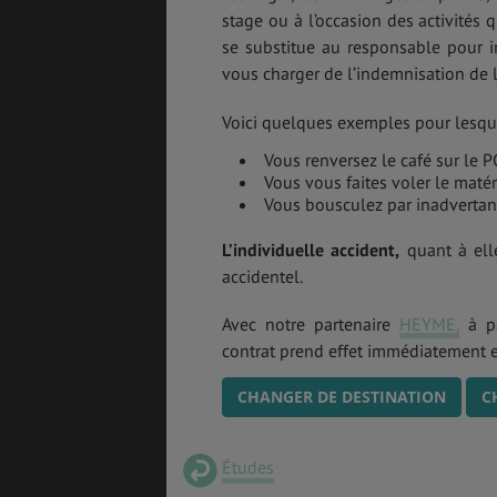
stage ou à l’occasion des activités q
se substitue au responsable pour i
vous charger de l’indemnisation de l
Voici quelques exemples pour lesquel
Vous renversez le café sur le P
Vous vous faites voler le matéri
Vous bousculez par inadvertan
L’individuelle accident,
quant à ell
accidentel.
Avec notre partenaire
HEYME,
à pa
contrat prend effet immédiatement et
CHANGER DE DESTINATION
C
Études