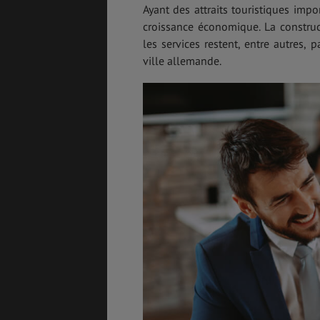
Ayant des attraits touristiques im
croissance économique. La construc
les services restent, entre autres
ville allemande.
GÉNÉRALITÉS
DÉTENTE
COÛT DE LA VIE
LOGEMENT
TRANSPORT
SANTÉ &
SÉCURITÉ
ÉTUDES
EMPLOIS &
STAGES