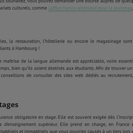
 vous souhaitez, vous pouvez demander une bourse auprès de quel
ariats culturels, comme
L’office franco-allemand pour la jeunesse
s, la restauration, l’hôtellerie ou encore le magasinage sont
diants à Hambourg !
 maîtrise de la langue allemande est appréciable, voire essenti
mps, bien qu’ils soient destinés aux étudiants. Afin de trouver un
conseillons de consulter des sites web dédiés au recrutement,
tages
rance obligatoire en stage. Elle est souvent exigée dès l’inscrip
s d’enseignement supérieur. Elle prend en charge, en France 
matériels et immatériels que vous pourriez causés à un tiers lors 