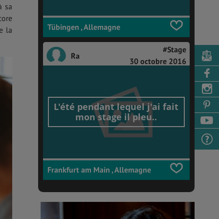
à sa
core
Tübingen , Allemagne
e la
#Stage
Ra
30 octobre 2016
L'été pendant lequel j'ai fait
mon stage il pleu..
Frankfurt am Main , Allemagne