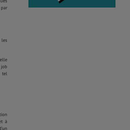
ques
, par
 les
elle
 job
 tel
tion
et à
d’un