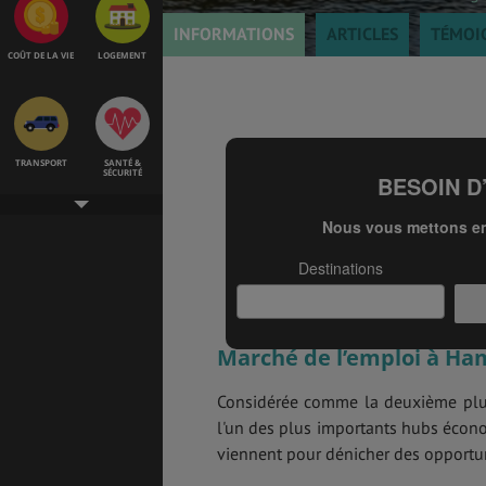
INFORMATIONS
ARTICLES
TÉMOI
COÛT DE LA VIE
LOGEMENT
TRANSPORT
SANTÉ &
SÉCURITÉ
ÉTUDES
EMPLOIS &
STAGES
Marché de l’emploi à H
BONS PLANS
VOL
Considérée comme la deuxième plus
l'un des plus importants hubs écono
viennent pour dénicher des opportun
ASSURANCES