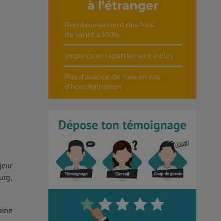
jeur
urg,
aine