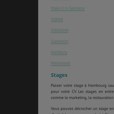
Make it In Germany
Indeed
Stepstone
Glassdoor
Hamburg
Meinestadt
Stages
Passer votre stage à Hambourg saur
pour votre CV. Les stages en ent
comme le marketing, la restauration 
Vous pouvez décrocher un stage en 