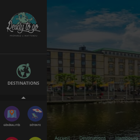
ÉTUDES
EMPLOIS &
STAGES
BONS PLANS
VOL
DESTINATIONS
ASSURANCES
GÉNÉRALITÉS
DÉTENTE
Accueil
Destinations
Hambourg